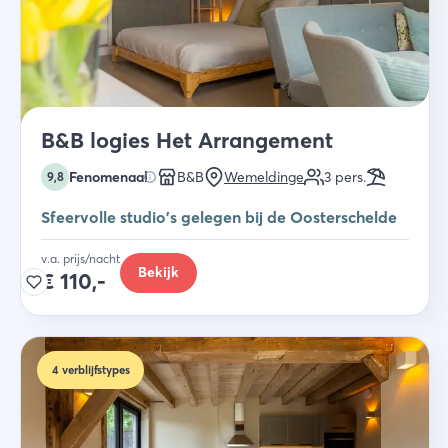
B&B logies Het Arrangement
Fenomenaal
B&B
Wemeldinge
3
pers.
9,8
Sfeervolle studio's gelegen bij de Oosterschelde
v.a. prijs/nacht
Bekijk
€
110,-
4
verblijfstypes