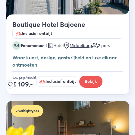
Boutique Hotel Bajoene
Inclusief ontbijt
Fenomenaal
Hotel
Middelburg
2
pers.
9,6
Waar kunst, design, gastvrijheid en luxe elkaar
ontmoeten
v.a. prijs/nacht
Inclusief ontbijt
Bekijk
€
109,-
2
verblijfstypes