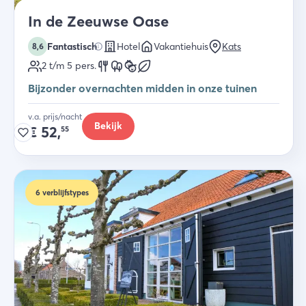
In de Zeeuwse Oase
Fantastisch
Hotel
Vakantiehuis
Kats
8,6
2 t/m 5
pers.
Bijzonder overnachten midden in onze tuinen
v.a. prijs/nacht
Bekijk
€
52,
55
6
verblijfstypes