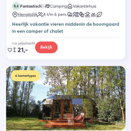
Fantastisch
Camping
Vakantiehuis
8,6
Hengstdijk
4 t/m 6
pers.
Heerlijk vakantie vieren middenin de boomgaard
in een camper of chalet
v.a. prijs/nacht
Bekijk
€
21,-
6
kamertypes