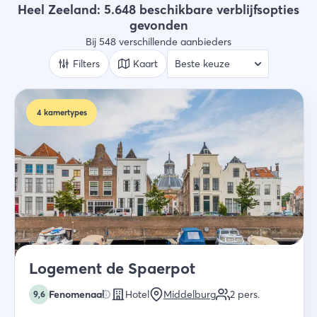
Alle types
Heel Zeeland: 5.648 beschikbare verblijfsopties
gevonden
Wie
Bij 548 verschillende aanbieders
2 gasten
Filters
Kaart
Zoek
4
kamertypes
Logement de Spaerpot
Fenomenaal
Hotel
Middelburg
2
pers.
9,6