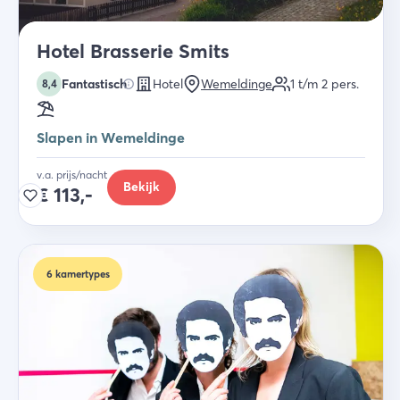
Hotel Brasserie Smits
Fantastisch
Hotel
Wemeldinge
1 t/m 2
pers.
8,4
Slapen in Wemeldinge
v.a. prijs/nacht
Bekijk
€
113,-
6
kamertypes