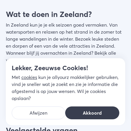
Wat te doen in Zeeland?
In Zeeland kun je je elk seizoen goed vermaken. Van
watersporten en relaxen op het strand in de zomer tot
lange wandelingen in de winter. Bezoek leuke steden
en dorpen of een van de vele attracties in Zeeland.
Wanneer blijf jij overnachten in Zeeland? Bekijk alle
vakanties:
Lekker, Zeeuwse Cookies!
Voorjaarsvakantie in Zeeland
Met
cookies
kun je allyourz makkelijker gebruiken,
Pasen in Zeeland
vind je sneller wat je zoekt en zie je informatie die
Meivakantie in Zeeland
afgestemd is op jouw wensen. Wil je cookies
Pinksteren in Zeeland
opslaan?
Zomervakantie in Zeeland
Herfstvakantie in Zeeland
Afwijzen
Akkoord
Kerstvakantie in Zeeland
Veelgestelde vragen