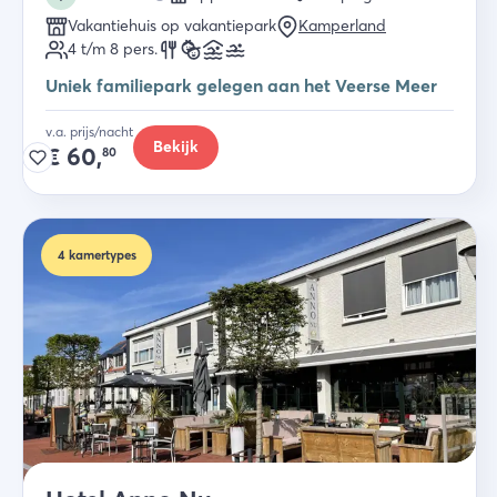
Vakantiehuis op vakantiepark
Kamperland
4 t/m 8
pers.
Uniek familiepark gelegen aan het Veerse Meer
v.a. prijs/nacht
Bekijk
€
60,
80
4
kamertypes