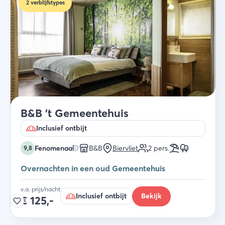
2
verblijfstypes
B&B 't Gemeentehuis
Inclusief ontbijt
Fenomenaal
B&B
Biervliet
2
pers.
9,8
Overnachten in een oud Gemeentehuis
v.a. prijs/nacht
Inclusief ontbijt
Bekijk
€
125,-