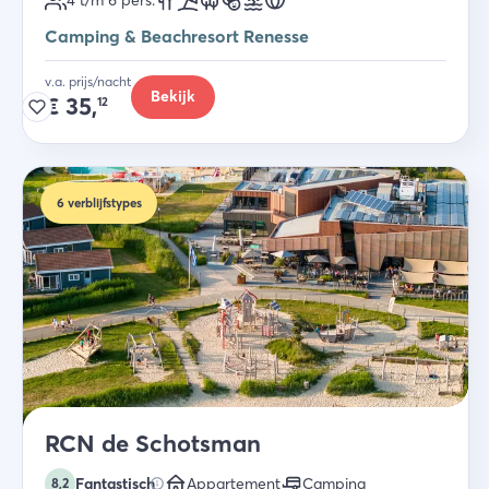
4 t/m 6
pers.
Camping & Beachresort Renesse
v.a. prijs/nacht
Bekijk
€
35,
12
6
verblijfstypes
RCN de Schotsman
Fantastisch
Appartement
Camping
8,2