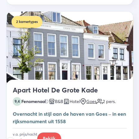
2
kamertypes
Apart Hotel De Grote Kade
Fenomenaal
B&B
Hotel
Goes
2
pers.
9,4
Overnacht in stijl aan de haven van Goes – in een
rijksmonument uit 1558
v.a. prijs/nacht
Bekijk