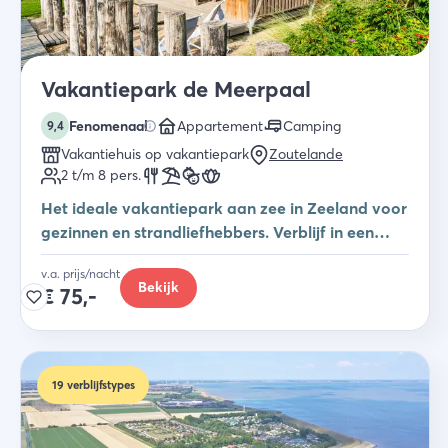
Vakantiepark de Meerpaal
Fenomenaal
Appartement
Camping
9,4
Vakantiehuis op vakantiepark
Zoutelande
2 t/m 8
pers.
Het ideale vakantiepark aan zee in Zeeland voor
gezinnen en strandliefhebbers. Verblijf in een
studio, safaritent of vakantiehuis.
v.a. prijs/nacht
Bekijk
€
75,-
19
verblijfstypes