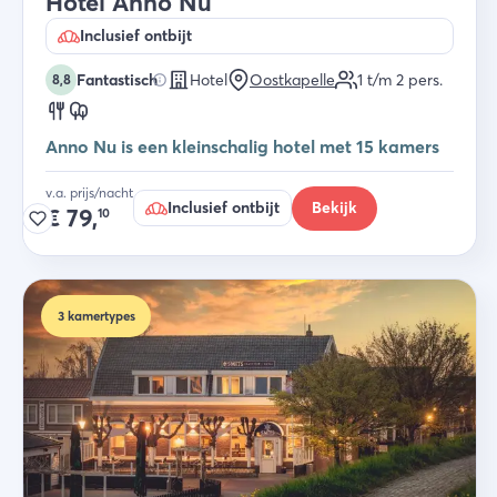
Hotel Anno Nu
Inclusief ontbijt
Fantastisch
Hotel
Oostkapelle
1 t/m 2
pers.
8,8
Anno Nu is een kleinschalig hotel met 15 kamers
v.a. prijs/nacht
Inclusief ontbijt
Bekijk
€
79,
10
3
kamertypes