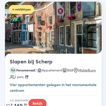
4
verblijfstypes
Slapen bij Scherp
Fenomenaal
Appartement
B&B
Middelburg
9,6
2
pers.
Vier appartementen gelegen in het monumentale
centrum
v.a. prijs/nacht
Bekijk
€
140,
59