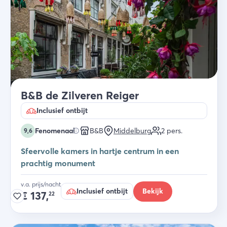
B&B de Zilveren Reiger
Inclusief ontbijt
Fenomenaal
B&B
Middelburg
2
pers.
9,6
Sfeervolle kamers in hartje centrum in een
prachtig monument
v.a. prijs/nacht
Inclusief ontbijt
Bekijk
€
137,
22