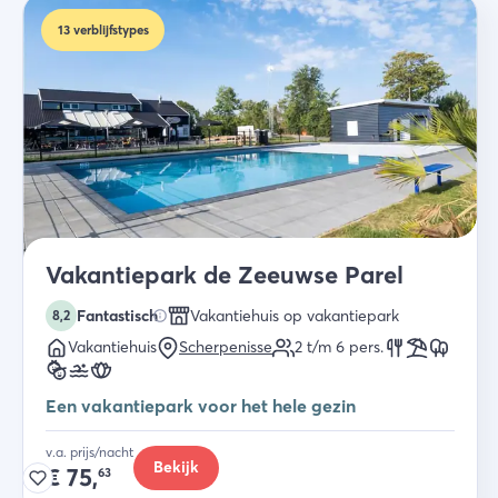
13
verblijfstypes
Vakantiepark de Zeeuwse Parel
Fantastisch
Vakantiehuis op vakantiepark
8,2
Vakantiehuis
Scherpenisse
2 t/m 6
pers.
Een vakantiepark voor het hele gezin
v.a. prijs/nacht
Bekijk
€
75,
63