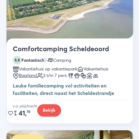
Comfortcamping Scheldeoord
Fantastisch
Camping
8,8
Vakantiehuis op vakantiepark
Vakantiehuis
Baarland
3 t/m 7
pers.
Leuke familiecamping vol activiteiten en
faciliteiten, direct naast het Scheldestrandje
v.a. prijs/nacht
Bekijk
€
41,
70