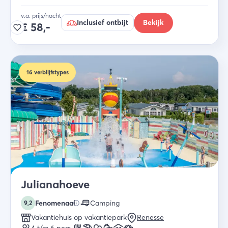
v.a. prijs/nacht
Inclusief ontbijt
Bekijk
€
58,-
16
verblijfstypes
Julianahoeve
Fenomenaal
Camping
9,2
Vakantiehuis op vakantiepark
Renesse