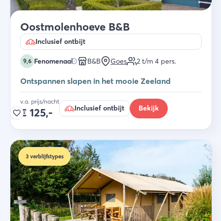
Oostmolenhoeve B&B
Inclusief ontbijt
Fenomenaal
B&B
Goes
2 t/m 4
pers.
9,6
Ontspannen slapen in het mooie Zeeland
v.a. prijs/nacht
Inclusief ontbijt
Bekijk
€
125,-
3
verblijfstypes