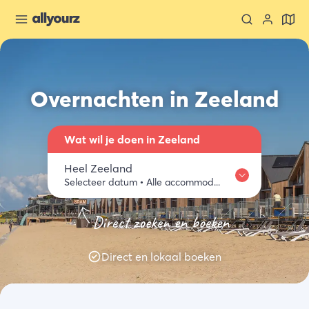
Overnachten in Zeeland
Wat wil je doen in Zeeland
Heel Zeeland
Selecteer datum
•
Alle accommodaties
Waar
Zeeland ontdekken
Eten & drinken
Activiteiten
Winkelen
Direct zoeken en boeken
Heel Zeeland
Wanneer
Direct en lokaal boeken
Selecteer datum
Type verblijf