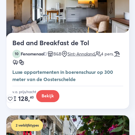
Bed and Breakfast de Tol
Fenomenaal
B&B
Sint-Annaland
4
pers.
10
Luxe appartementen in boerenschuur op 300
meter van de Oosterschelde
v.a. prijs/nacht
Bekijk
€
128,
40
2
verblijfstypes