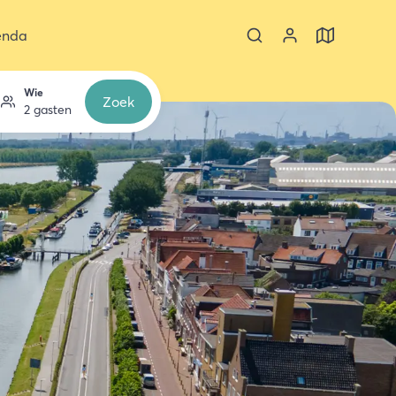
enda
Wie
Zoek
2 gasten