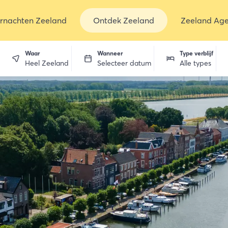
rnachten Zeeland
Ontdek Zeeland
Zeeland Ag
Waar
Wanneer
Type verblijf
Heel Zeeland
Selecteer datum
Alle types
en
dekken