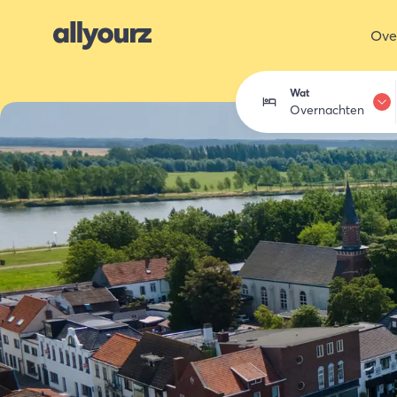
Ove
Wat
Overnachten
Overnachten
Eten & drink
Activiteiten
Winkelen
Zeeland ont