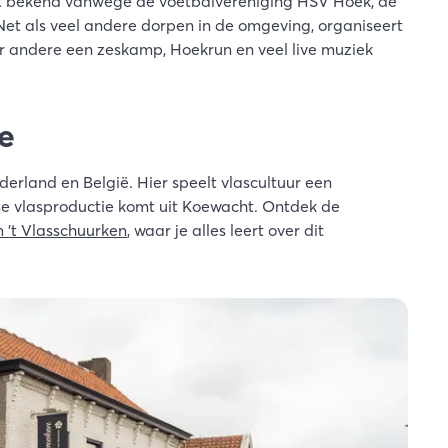
at bekend vanwege de voetbalvereniging HSV Hoek, de
Net als veel andere dorpen in de omgeving, organiseert
r andere een zeskamp, Hoekrun en veel live muziek
e
derland en België. Hier speelt vlascultuur een
se vlasproductie komt uit Koewacht. Ontdek de
't Vlasschuurken
, waar je alles leert over dit