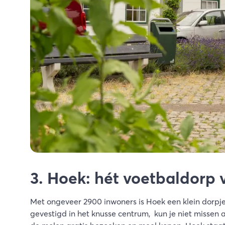
3. Hoek: hét voetbaldorp
Met ongeveer 2900 inwoners is Hoek een klein dorpje 
gevestigd in het knusse centrum, kun je niet missen 