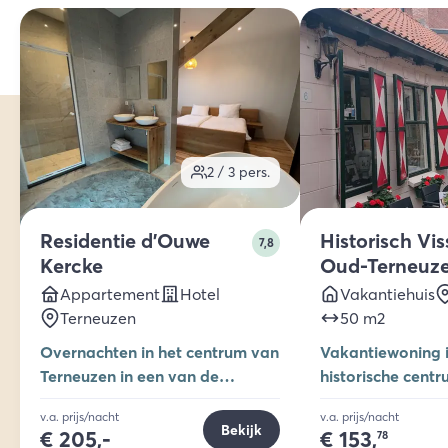
2 / 3
pers.
Residentie d'Ouwe
Historisch Vis
7,8
Kercke
Oud-Terneuz
Appartement
Hotel
Vakantiehuis
Terneuzen
50
m2
Overnachten in het centrum van
Vakantiewoning i
Terneuzen in een van de
historische cent
accommodaties van Residentie
Terneuzen
v.a. prijs/nacht
v.a. prijs/nacht
d'Ouwe Kercke
Bekijk
€
205,-
€
153,
78