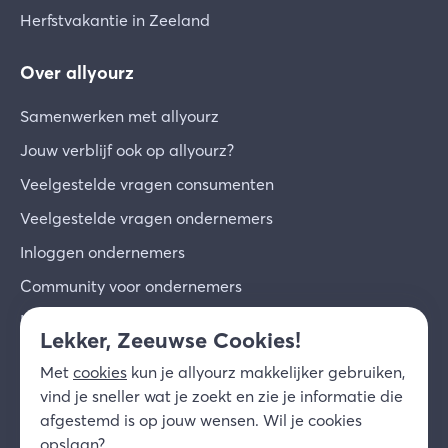
Herfstvakantie in Zeeland
Over allyourz
Samenwerken met allyourz
Jouw verblijf ook op allyourz?
Veelgestelde vragen consumenten
Veelgestelde vragen ondernemers
Inloggen ondernemers
Community voor ondernemers
Inschrijven voor de nieuwsbrief
Lekker, Zeeuwse Cookies!
Over ons
Met
cookies
kun je allyourz makkelijker gebruiken,
Contact
vind je sneller wat je zoekt en zie je informatie die
afgestemd is op jouw wensen. Wil je cookies
© 2026 allyourz b.v.
Gebruiksvoorwaarden
opslaan?