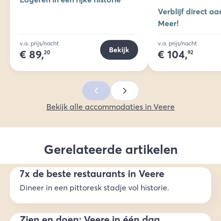
Verblijf direct a
Meer!
v.a. prijs/nacht
v.a. prijs/nacht
Bekijk
€
89,
€
104,
20
92
Bekijk alle accommodaties in Veere
Gerelateerde artikelen
7x de beste restaurants in Veere
Dineer in een pittoresk stadje vol historie.
Zien en doen: Veere in één dag