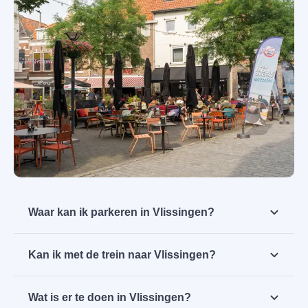
Waar kan ik parkeren in Vlissingen?
In het centrum van Vlissingen geldt overal
Kan ik met de trein naar Vlissingen?
betaald parkeren. Er zijn 2 overdekte
parkeergarages:
Van en naar Vlissingen reis je heel gemakkelijk
Wat is er te doen in Vlissingen?
met het openbaar vervoer. Het station ligt op
De Fonteyne