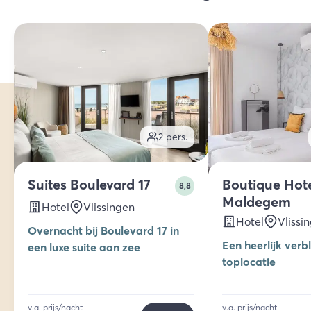
2
pers.
Suites Boulevard 17
Boutique Hot
8,8
Maldegem
Hotel
Vlissingen
Hotel
Vlissi
Overnacht bij Boulevard 17 in
Een heerlijk verbl
een luxe suite aan zee
toplocatie
v.a. prijs/nacht
v.a. prijs/nacht