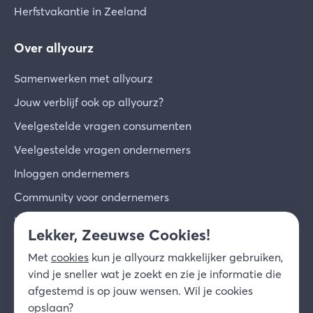
Herfstvakantie in Zeeland
Over allyourz
Samenwerken met allyourz
Jouw verblijf ook op allyourz?
Veelgestelde vragen consumenten
Veelgestelde vragen ondernemers
Inloggen ondernemers
Community voor ondernemers
Inschrijven voor de nieuwsbrief
Lekker, Zeeuwse Cookies!
Over ons
Met
cookies
kun je allyourz makkelijker gebruiken,
Contact
vind je sneller wat je zoekt en zie je informatie die
afgestemd is op jouw wensen. Wil je cookies
© 2026 allyourz b.v.
Gebruiksvoorwaarden
opslaan?