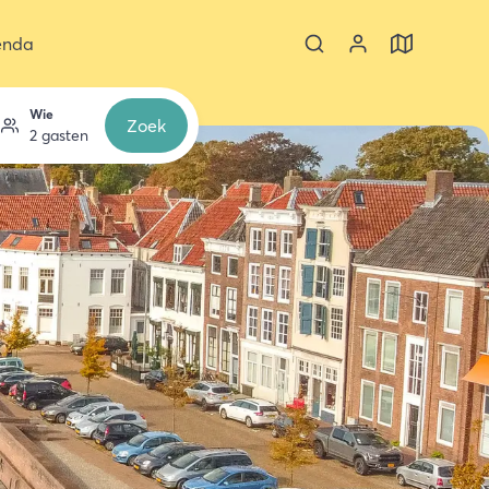
enda
Wie
Zoek
2 gasten