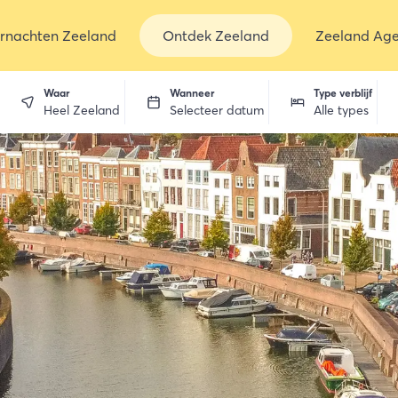
rnachten Zeeland
Ontdek Zeeland
Zeeland Ag
Waar
Wanneer
Type verblijf
Heel Zeeland
Selecteer datum
Alle types
en
dekken