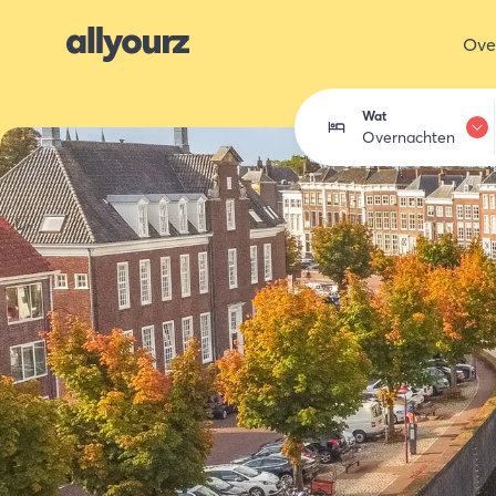
Ove
Wat
Overnachten
Overnachten
Eten & drink
Activiteiten
Winkelen
Zeeland ont