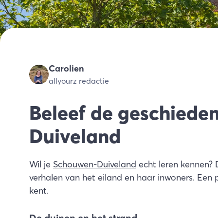
Carolien
allyourz redactie
Beleef de geschiede
Duiveland
Wil je
Schouwen-Duiveland
echt leren kennen? D
verhalen van het eiland en haar inwoners. Een p
kent.
De duinen en het strand