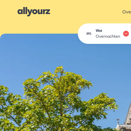
Ove
Wat
Overnachten
Overnachten
Eten & drink
Activiteiten
Winkelen
Zeeland ont