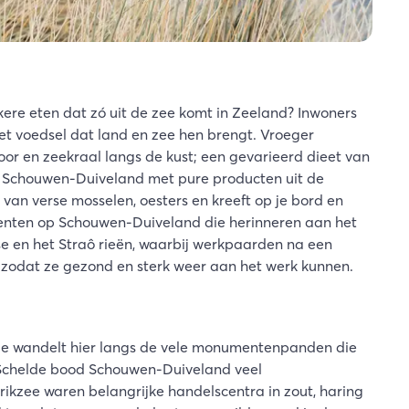
kkere eten dat zó uit de zee komt in Zeeland? Inwoners
t voedsel dat land en zee hen brengt. Vroeger
or en zeekraal langs de kust; een gevarieerd dieet van
op Schouwen-Duiveland met pure producten uit de
an verse mosselen, oesters en kreeft op je bord en
menten op Schouwen-Duiveland die herinneren aan het
sse en het Straô rieën, waarbij werkpaarden na een
 zodat ze gezond en sterk weer aan het werk kunnen.
 Je wandelt hier langs de vele monumentenpanden die
e Schelde bood Schouwen-Duiveland veel
ikzee waren belangrijke handelscentra in zout, haring