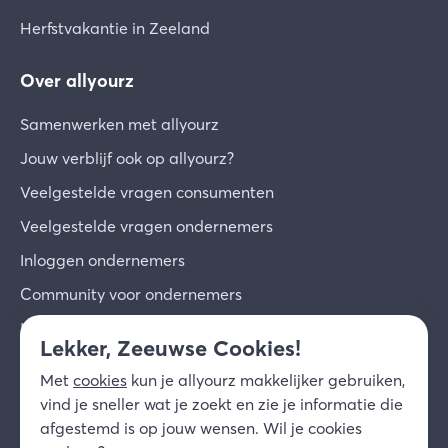
Herfstvakantie in Zeeland
Over allyourz
Samenwerken met allyourz
Jouw verblijf ook op allyourz?
Veelgestelde vragen consumenten
Veelgestelde vragen ondernemers
Inloggen ondernemers
Community voor ondernemers
Inschrijven voor de nieuwsbrief
Lekker, Zeeuwse Cookies!
Over ons
Met
cookies
kun je allyourz makkelijker gebruiken,
Contact
vind je sneller wat je zoekt en zie je informatie die
afgestemd is op jouw wensen. Wil je cookies