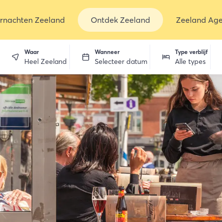
rnachten Zeeland
Ontdek Zeeland
Zeeland Ag
Waar
Wanneer
Type verblijf
Heel Zeeland
Selecteer datum
Alle types
en
dekken