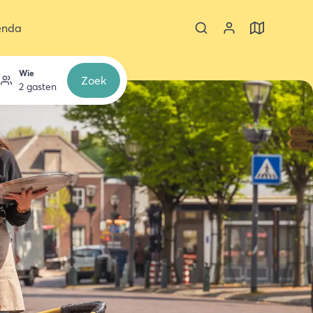
enda
Wie
Zoek
2 gasten