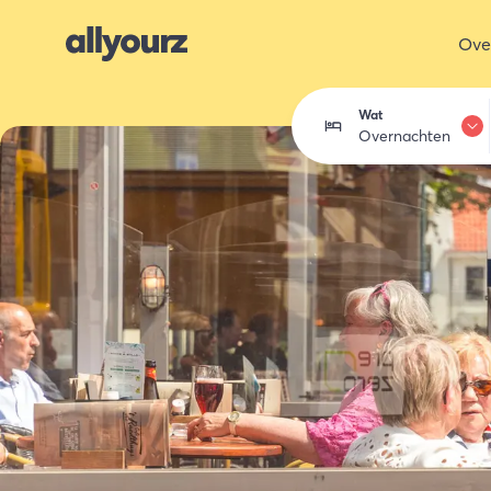
Ove
Wat
Overnachten
Overnachten
Eten & drink
Activiteiten
Winkelen
Zeeland ont