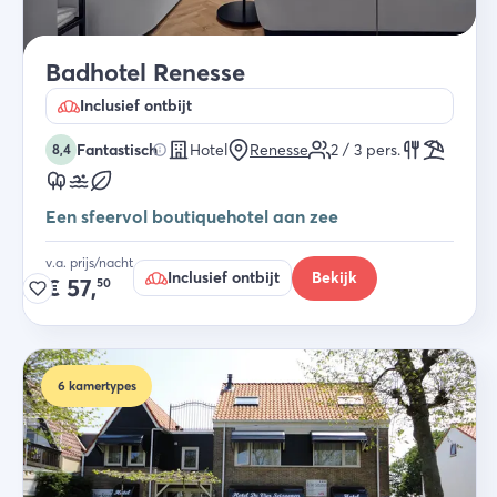
Badhotel Renesse
Inclusief ontbijt
Fantastisch
Hotel
Renesse
2 / 3
pers.
8,4
Een sfeervol boutiquehotel aan zee
v.a. prijs/nacht
Inclusief ontbijt
Bekijk
€
57,
50
6
kamertypes