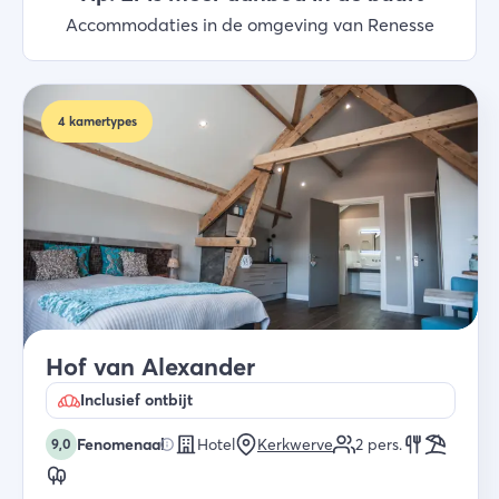
Accommodaties in de omgeving van Renesse
4
kamertypes
Hof van Alexander
Inclusief ontbijt
Fenomenaal
Hotel
Kerkwerve
2
pers.
9,0