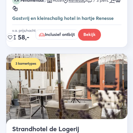
Fenomenaal
Hotel
Renesse
2 / 3
pers.
9,6
Gastvrij en kleinschalig hotel in hartje Renesse
v.a. prijs/nacht
Inclusief ontbijt
Bekijk
€
58,-
3
kamertypes
Strandhotel de Logerij