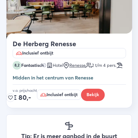
De Herberg Renesse
Inclusief ontbijt
Fantastisch
Hotel
Renesse
2 t/m 4
pers.
8,2
Midden in het centrum van Renesse
v.a. prijs/nacht
Inclusief ontbijt
Bekijk
€
80,-
Tip: Er is meer aanbod in de buurt