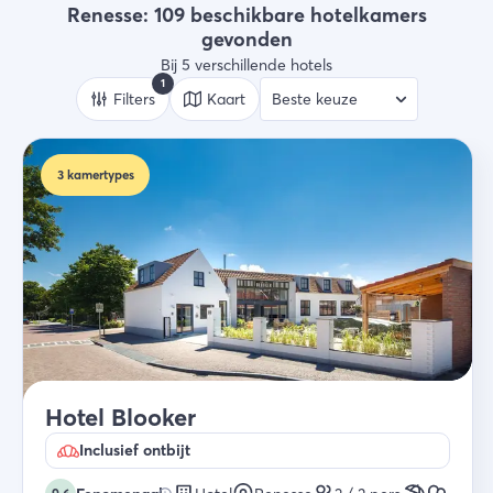
Hotels
Renesse: 109 beschikbare hotelkamers
gevonden
Wie
Bij 5 verschillende hotels
2 gasten
Filters
Kaart
Zoek
3
kamertypes
Hotel Blooker
Inclusief ontbijt