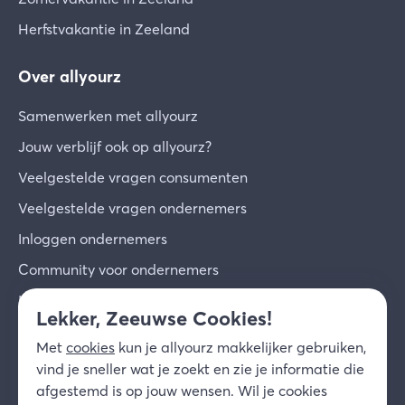
Herfstvakantie in Zeeland
Over allyourz
Samenwerken met allyourz
Jouw verblijf ook op allyourz?
Veelgestelde vragen consumenten
Veelgestelde vragen ondernemers
Inloggen ondernemers
Community voor ondernemers
Inschrijven voor de nieuwsbrief
Lekker, Zeeuwse Cookies!
Over ons
Met
cookies
kun je allyourz makkelijker gebruiken,
Contact
vind je sneller wat je zoekt en zie je informatie die
afgestemd is op jouw wensen. Wil je cookies