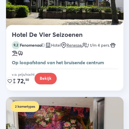
Hotel De Vier Seizoenen
Fenomenaal
Hotel
Renesse
1 t/m 4
pers.
9,2
Op loopafstand van het bruisende centrum
v.a. prijs/nacht
Bekijk
€
72,
50
2
kamertypes