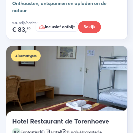
Onthaasten, ontspannen en opladen ‍on de
natuur
v.a. prijs/nacht
Inclusief ontbijt
Bekijk
€
83,
20
4
kamertypes
Hotel Restaurant de Torenhoeve
Fantastisch
Hotel
Burgh-Haamstede
8,2