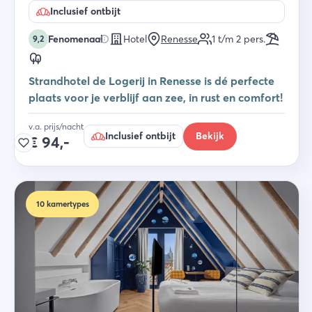
Inclusief ontbijt
Fenomenaal
Hotel
Renesse
1 t/m 2
pers.
9,2
Strandhotel de Logerij in Renesse is dé perfecte
plaats voor je verblijf aan zee, in rust en comfort!
v.a. prijs/nacht
Inclusief ontbijt
Bekijk
€
94,-
10
kamertypes