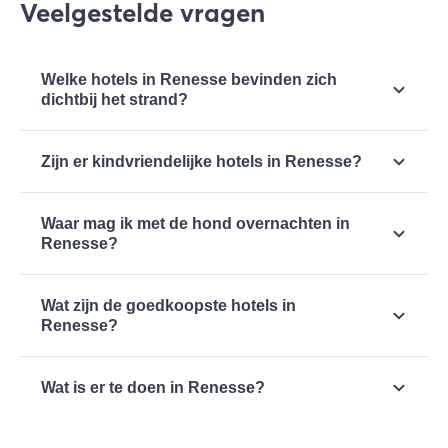
Veelgestelde vragen
Welke hotels in Renesse bevinden zich
dichtbij het strand?
Als je op vakantie gaat in Renesse, zit je vrijwel
Zijn er kindvriendelijke hotels in Renesse?
altijd op loop- of fietsafstand van het strand.
Badhotel Renesse
ligt direct onder de duinen van
Renesse is een ideale bestemming voor gezinnen.
Renesse.
Waar mag ik met de hond overnachten in
Bekijk alle
kindvriendelijke hotels in Renesse
.
Renesse?
Als je op vakantie gaat naar Renesse, mag je
Wat zijn de goedkoopste hotels in
hond gewoon mee. In Renesse vind je een aantal
Renesse?
diervriendelijke hotels
.
In Renesse kun je goedkoop overnachten bij de
Wat is er te doen in Renesse?
volgende hotels:
Badhotel Renesse
,
Hotel de Vier
Seizoenen
en
de Herberg Renesse
.
De familie badplaats Renesse is een fijne