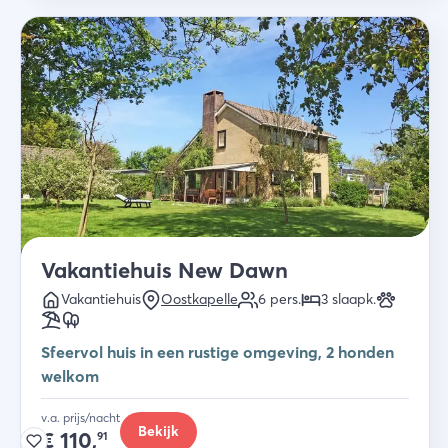
Vakantiehuis New Dawn
Vakantiehuis
Oostkapelle
6
pers.
3
slaapk
.
Sfeervol huis in een rustige omgeving, 2 honden
welkom
v.a. prijs/nacht
Bekijk
€
110,
91