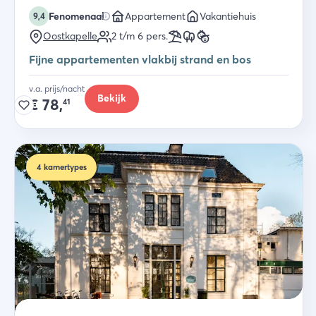
Fenomenaal
Appartement
Vakantiehuis
9,4
Oostkapelle
2 t/m 6
pers.
Fijne appartementen vlakbij strand en bos
v.a. prijs/nacht
Bekijk
€
78,
41
4
kamertypes