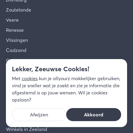
Zoutelande
Veere
Renesse
Vlissingen
Cadzand
Goes
Lekker, Zeeuwse Cookies!
Burgh-Haamstede
Met
cookies
kun je allyourz makkelijker gebruiken,
Alle bestemmingen in Zeeland
vind je sneller wat je zoekt en zie je informatie die
afgestemd is op jouw wensen. Wil je cookies
Veel bezocht
opslaan?
Eten en drinken Zeeland
Afwijzen
Akkoord
Activiteiten Zeeland
Winkels in Zeeland