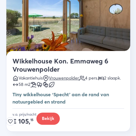
Wikkelhouse Kon. Emmaweg 6
Vrouwenpolder
Vakantiehuis
Vrouwenpolder
4
pers.
2
slaapk
.
58
m2
Tiny wikkelhouse ‘Specht’ aan de rand van
natuurgebied en strand
v.a. prijs/nacht
Bekijk
€
105,
15