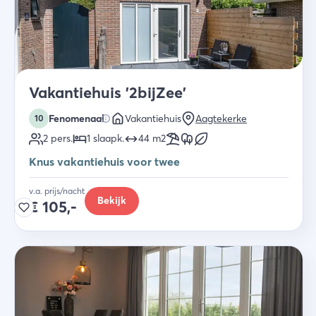
Vakantiehuis '2bijZee'
Fenomenaal
Vakantiehuis
Aagtekerke
10
2
pers.
1
slaapk
.
44
m2
Knus vakantiehuis voor twee
v.a. prijs/nacht
Bekijk
€
105,-