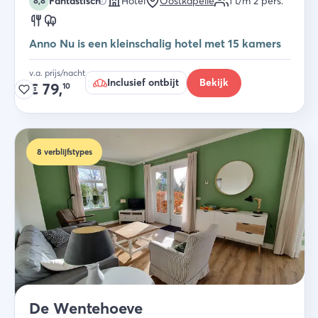
Fantastisch
Hotel
Oostkapelle
1 t/m 2
pers.
8,8
Anno Nu is een kleinschalig hotel met 15 kamers
v.a. prijs/nacht
Inclusief ontbijt
Bekijk
€
79,
10
8
verblijfstypes
De Wentehoeve