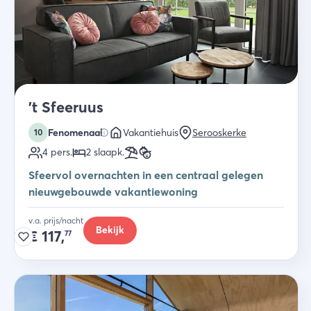
't Sfeeruus
Fenomenaal
Vakantiehuis
Serooskerke
10
4
pers.
2
slaapk
.
Sfeervol overnachten in een centraal gelegen
nieuwgebouwde vakantiewoning
v.a. prijs/nacht
Bekijk
€
117,
77