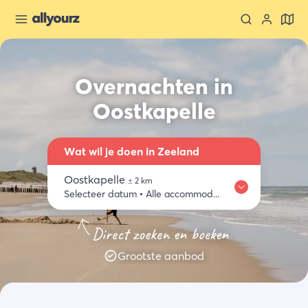
Overnachten in
Oostkapelle
Wat wil je doen in Zeeland
Oostkapelle
±
2
km
Selecteer datum
•
Alle accommodaties
Waar
Zeeland ontdekken
Eten & drinken
Activiteiten
Winkelen
Direct zoeken en boeken
Oostkapelle
Grootste aanbod
Wanneer
Selecteer datum