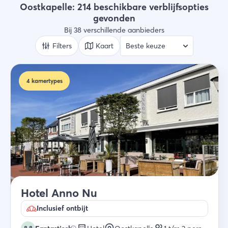
Type verblijf
Oostkapelle: 214 beschikbare verblijfsopties
Alle types
gevonden
Bij 38 verschillende aanbieders
Wie
2 gasten
Filters
Kaart
Zoek
4
kamertypes
Hotel Anno Nu
Inclusief ontbijt