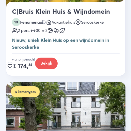
C|Bruis Klein Huis & Wijndomein
Fenomenaal
Vakantiehuis
Serooskerke
10
2
pers.
30
m2
Nieuw, uniek Klein Huis op een wijndomein in
Serooskerke
v.a. prijs/nacht
Bekijk
€
174,
84
5
kamertypes