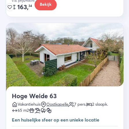
v.a. prijs/nacht
Bekijk
€
163,
34
Hoge Weide 63
Vakantiehuis
Oostkapelle
7
pers.
2
slaapk
.
65
m2
Een huiselijke sfeer op een unieke locatie