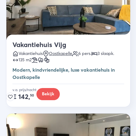
Vakantiehuis Vijg
Vakantiehuis
Oostkapelle
6
pers.
3
slaapk
.
135
m2
Modern, kindvriendelijke, luxe vakantiehuis in
Oostkapelle
v.a. prijs/nacht
Bekijk
€
142,
50