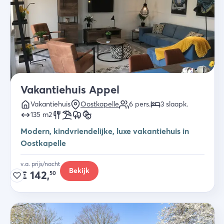
Vakantiehuis Appel
Vakantiehuis
Oostkapelle
6
pers.
3
slaapk
.
135
m2
Modern, kindvriendelijke, luxe vakantiehuis in
Oostkapelle
v.a. prijs/nacht
Bekijk
€
142,
50