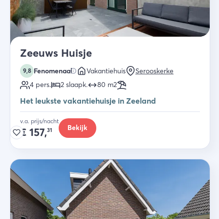
Zeeuws Huisje
Fenomenaal
Vakantiehuis
Serooskerke
9,8
4
pers.
2
slaapk
.
80
m2
Het leukste vakantiehuisje in Zeeland
v.a. prijs/nacht
Bekijk
€
157,
31