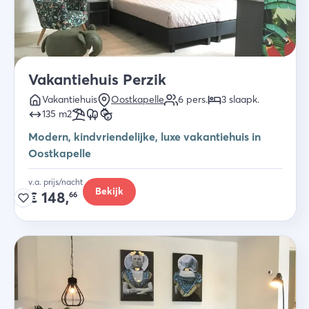
Vakantiehuis Perzik
Vakantiehuis
Oostkapelle
6
pers.
3
slaapk
.
135
m2
Modern, kindvriendelijke, luxe vakantiehuis in
Oostkapelle
v.a. prijs/nacht
Bekijk
€
148,
66