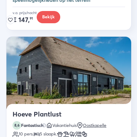
speelmogelijkheden op het terrein
v.a. prijs/nacht
Bekijk
€
147,
91
Hoeve Plantlust
Fantastisch
Vakantiehuis
Oostkapelle
8,6
10
pers.
5
slaapk
.