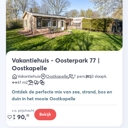
Vakantiehuis - Oosterpark 77 |
Oostkapelle
Vakantiehuis
Oostkapelle
7
pers.
3
slaapk
.
61
m2
Ontdek de perfecte mix van zee, strand, bos en
duin in het mooie Oostkapelle
v.a. prijs/nacht
Bekijk
€
90,
77