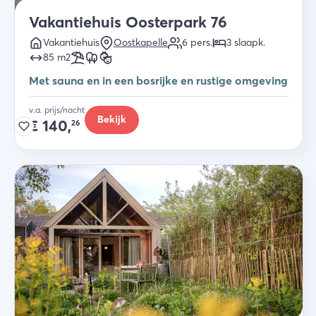
Vakantiehuis Oosterpark 76
Vakantiehuis
Oostkapelle
6
pers.
3
slaapk
.
85
m2
Met sauna en in een bosrijke en rustige omgeving
v.a. prijs/nacht
Bekijk
€
140,
26