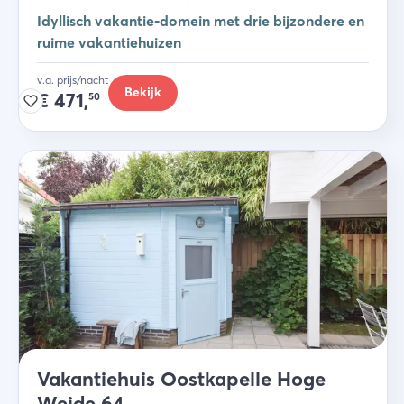
Idyllisch vakantie-domein met drie bijzondere en
ruime vakantiehuizen
v.a. prijs/nacht
Bekijk
€
471,
50
Vakantiehuis Oostkapelle Hoge
Weide 64