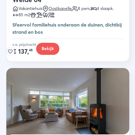
Vakantiehuis
Oostkapelle
8
pers.
4
slaapk
.
85
m2
Sfeervol familiehuis onderaan de duinen, dichtbij
strand en bos
v.a. prijs/nacht
Bekijk
€
137,
48