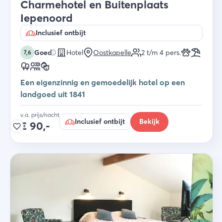
Charmehotel en Buitenplaats
Iepenoord
Inclusief ontbijt
Goed
Hotel
Oostkapelle
2 t/m 4
pers.
7,6
Een eigenzinnig en gemoedelijk hotel op een
landgoed uit 1841
v.a. prijs/nacht
Inclusief ontbijt
Bekijk
€
90,-