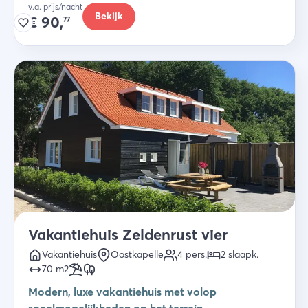
v.a. prijs/nacht
Bekijk
€
90,
77
Vakantiehuis Zeldenrust vier
Vakantiehuis
Oostkapelle
4
pers.
2
slaapk
.
70
m2
Modern, luxe vakantiehuis met volop