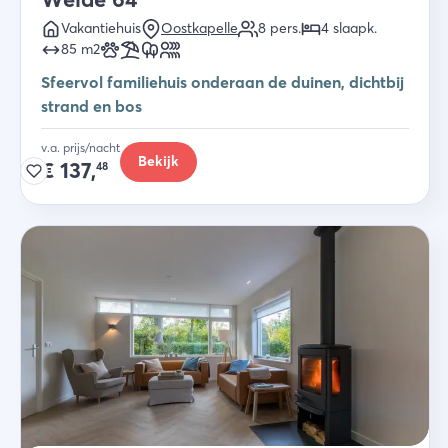
Vakantiehuis
Oostkapelle
8
pers.
4
slaapk
.
85
m2
Sfeervol familiehuis onderaan de duinen, dichtbij
strand en bos
v.a. prijs/nacht
Bekijk
€
137,
48