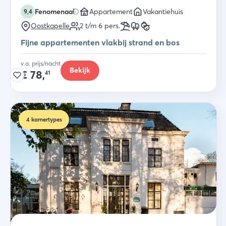
Fenomenaal
Appartement
Vakantiehuis
9,4
Oostkapelle
2 t/m 6
pers.
Fijne appartementen vlakbij strand en bos
v.a. prijs/nacht
Bekijk
€
78,
41
4
kamertypes