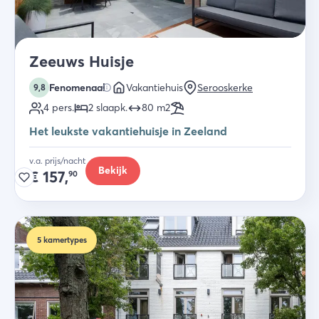
Zeeuws Huisje
Fenomenaal
Vakantiehuis
Serooskerke
9,8
4
pers.
2
slaapk
.
80
m2
Het leukste vakantiehuisje in Zeeland
v.a. prijs/nacht
Bekijk
€
157,
90
5
kamertypes