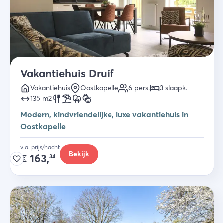
Vakantiehuis Druif
Vakantiehuis
Oostkapelle
6
pers.
3
slaapk
.
135
m2
Modern, kindvriendelijke, luxe vakantiehuis in
Oostkapelle
v.a. prijs/nacht
Bekijk
€
163,
34