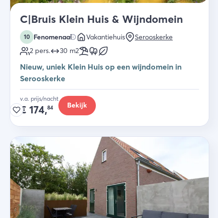
C|Bruis Klein Huis & Wijndomein
Fenomenaal
Vakantiehuis
Serooskerke
10
2
pers.
30
m2
Nieuw, uniek Klein Huis op een wijndomein in
Serooskerke
v.a. prijs/nacht
Bekijk
€
174,
84