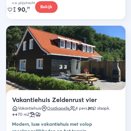
v.a. prijs/nacht
Bekijk
€
90,
77
Vakantiehuis Zeldenrust vier
Vakantiehuis
Oostkapelle
4
pers.
2
slaapk
.
70
m2
Modern, luxe vakantiehuis met volop