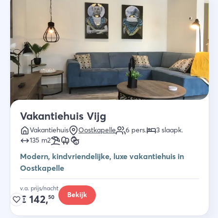
Vakantiehuis Vijg
Vakantiehuis
Oostkapelle
6
pers.
3
slaapk
.
135
m2
Modern, kindvriendelijke, luxe vakantiehuis in
Oostkapelle
v.a. prijs/nacht
Bekijk
€
142,
50