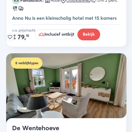
Fantastisch
Hotel
Oostkapelle
1 t/m 2
pers.
8,8
Anno Nu is een kleinschalig hotel met 15 kamers
v.a. prijs/nacht
Inclusief ontbijt
Bekijk
€
79,
10
8
verblijfstypes
De Wentehoeve