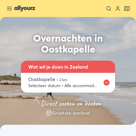
Overnachten in
Oostkapelle
Wat wil je doen in Zeeland
Oostkapelle
±
2
km
Selecteer datum
•
Alle accommodaties
Waar
Zeeland ontdekken
Eten & drinken
Activiteiten
Winkelen
Direct zoeken en boeken
Oostkapelle
Grootste aanbod
Wanneer
Selecteer datum