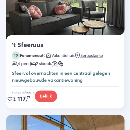
't Sfeeruus
Fenomenaal
Vakantiehuis
Serooskerke
10
4
pers.
2
slaapk
.
Sfeervol overnachten in een centraal gelegen
nieuwgebouwde vakantiewoning
v.a. prijs/nacht
Bekijk
€
117,
77