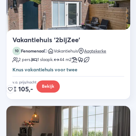
Vakantiehuis '2bijZee'
Fenomenaal
Vakantiehuis
Aagtekerke
10
2
pers.
1
slaapk
.
44
m2
Knus vakantiehuis voor twee
v.a. prijs/nacht
Bekijk
€
105,-