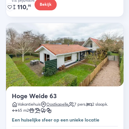
v.a. prijs/nacht
Bekijk
€
110,
91
Hoge Weide 63
Vakantiehuis
Oostkapelle
7
pers.
2
slaapk
.
65
m2
Een huiselijke sfeer op een unieke locatie