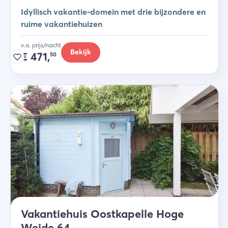
Idyllisch vakantie-domein met drie bijzondere en
ruime vakantiehuizen
v.a. prijs/nacht
Bekijk
€
471,
50
Vakantiehuis Oostkapelle Hoge
Weide 64