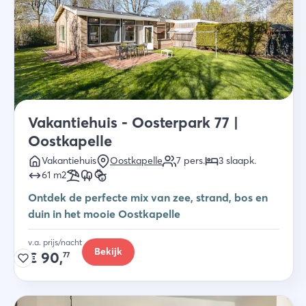
Vakantiehuis - Oosterpark 77 |
Oostkapelle
Vakantiehuis
Oostkapelle
7
pers.
3
slaapk
.
61
m2
Ontdek de perfecte mix van zee, strand, bos en
duin in het mooie Oostkapelle
v.a. prijs/nacht
Bekijk
€
90,
77