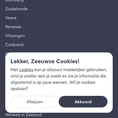
Zoutelande
Veere
Renesse
Vlissingen
Cadzand
Goes
Lekker, Zeeuwse Cookies!
Burgh-Haamstede
Met
cookies
kun je allyourz makkelijker gebruiken,
Alle bestemmingen in Zeeland
vind je sneller wat je zoekt en zie je informatie die
afgestemd is op jouw wensen. Wil je cookies
Veel bezocht
opslaan?
Eten en drinken Zeeland
Afwijzen
Akkoord
Activiteiten Zeeland
Winkels in Zeeland