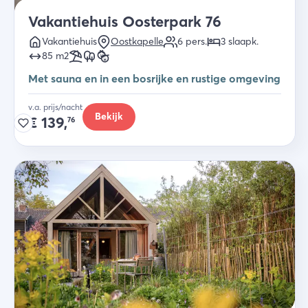
Vakantiehuis Oosterpark 76
Vakantiehuis
Oostkapelle
6
pers.
3
slaapk
.
85
m2
Met sauna en in een bosrijke en rustige omgeving
v.a. prijs/nacht
Bekijk
€
139,
76