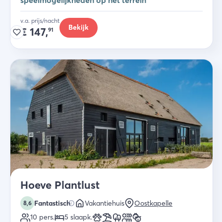
speelmogelijkheden op het terrein
v.a. prijs/nacht
Bekijk
€
147,
91
Hoeve Plantlust
Fantastisch
Vakantiehuis
Oostkapelle
8,6
10
pers.
5
slaapk
.