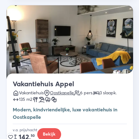
Vakantiehuis Appel
Vakantiehuis
Oostkapelle
6
pers.
3
slaapk
.
135
m2
Modern, kindvriendelijke, luxe vakantiehuis in
Oostkapelle
v.a. prijs/nacht
Bekijk
€
142,
50