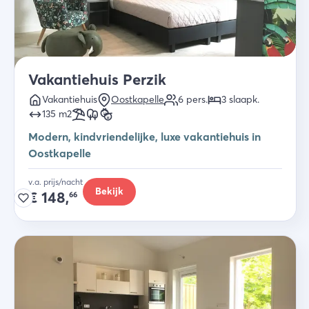
Vakantiehuis Perzik
Vakantiehuis
Oostkapelle
6
pers.
3
slaapk
.
135
m2
Modern, kindvriendelijke, luxe vakantiehuis in
Oostkapelle
v.a. prijs/nacht
Bekijk
€
148,
66