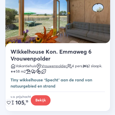
Wikkelhouse Kon. Emmaweg 6
Vrouwenpolder
Vakantiehuis
Vrouwenpolder
4
pers.
2
slaapk
.
58
m2
Tiny wikkelhouse ‘Specht’ aan de rand van
natuurgebied en strand
v.a. prijs/nacht
Bekijk
€
105,
15