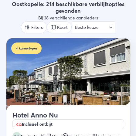
Type verblijf
Oostkapelle: 214 beschikbare verblijfsopties
Alle types
gevonden
Bij 38 verschillende aanbieders
Wie
2 gasten
Filters
Kaart
Zoek
4
kamertypes
Hotel Anno Nu
Inclusief ontbijt