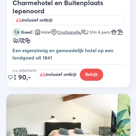
Charmehotel en Buitenplaats
Iepenoord
Inclusief ontbijt
Goed
Hotel
Oostkapelle
2 t/m 4
pers.
7,6
Een eigenzinnig en gemoedelijk hotel op een
landgoed uit 1841
v.a. prijs/nacht
Inclusief ontbijt
Bekijk
€
90,-