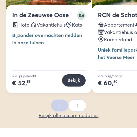
In de Zeeuwse Oase
RCN de Scho
8,6
Hotel
Vakantiehuis
Kats
Appartement
Vakantiehuis 
Bijzonder overnachten midden
Kamperland
in onze tuinen
Uniek familiepar
het Veerse Meer
v.a. prijs/nacht
v.a. prijs/nacht
Bekijk
€
52,
€
60,
55
80
Bekijk alle accommodaties