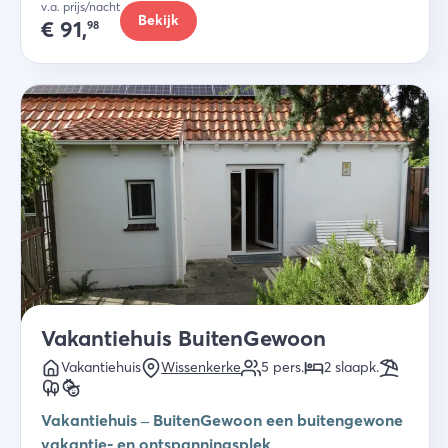
v.a. prijs/nacht
Bekijk
€
91,
98
Vakantiehuis BuitenGewoon
Vakantiehuis
Wissenkerke
5
pers.
2
slaapk
.
Vakantiehuis – BuitenGewoon een buitengewone
vakantie- en ontspanningsplek