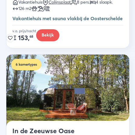
Vakantiehuis
Colijnsplaat
8
pers.
4
slaapk
.
126
m2
Vakantiehuis met sauna vlakbij de Oosterschelde
v.a. prijs/nacht
Bekijk
€
153,
68
6
kamertypes
In de Zeeuwse Oase