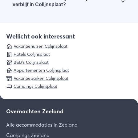
ideale bestemming. Boek een van
deze
verblijf in Colijnsplaat?
vakantiehuizen
samen met je gezin.
In Colijnsplaat en omgeving is genoeg te zien en
doen. Bekijk al
onze tips
voor een bezoek aan
Colijnsplaat.
Wellicht ook interessant
Vakantiehuizen Colijnsplaat
Hotels Colijnsplaat
B&B's Colijnsplaat
Appartementen Colijnsplaat
Vakantieparken Colijnsplaat
Campings Colijnsplaat
Overnachten Zeeland
Alle accommodaties in Zeeland
Campings Zeeland