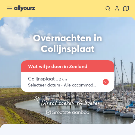
Overnachten in
Colijnsplaat
Wat wil je doen in Zeeland
Colijnsplaat
±
2
km
Selecteer datum
•
Alle accommodaties
Waar
Zeeland ontdekken
Eten & drinken
Activiteiten
Winkelen
Direct zoeken en boeken
Colijnsplaat
Grootste aanbod
Wanneer
Selecteer datum