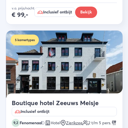
v.a. prijs/nacht
Inclusief ontbijt
Bekijk
€
99,-
5
kamertypes
Boutique hotel Zeeuws Meisje
Inclusief ontbijt
Fenomenaal
Hotel
Zierikzee
2 t/m 5
pers.
9,2