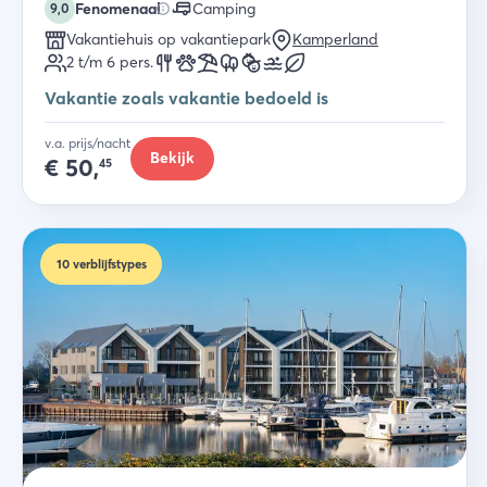
Fenomenaal
Camping
9,0
Vakantiehuis op vakantiepark
Kamperland
2 t/m 6
pers.
Vakantie zoals vakantie bedoeld is
v.a. prijs/nacht
Bekijk
€
50,
45
10
verblijfstypes