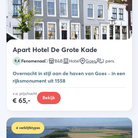
Apart Hotel De Grote Kade
Fenomenaal
B&B
Hotel
Goes
2
pers.
9,4
Overnacht in stijl aan de haven van Goes – in een
rijksmonument uit 1558
v.a. prijs/nacht
Bekijk
€
65,-
4
verblijfstypes