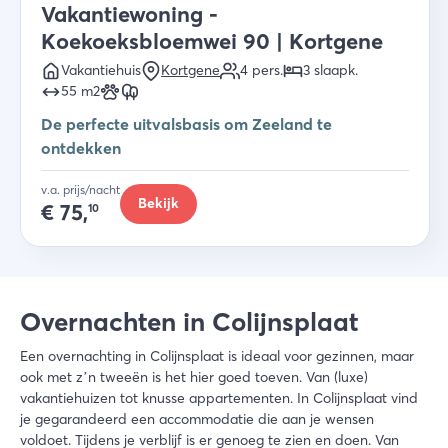
Vakantiewoning -
Koekoeksbloemwei 90 | Kortgene
Vakantiehuis
Kortgene
4
pers.
3
slaapk
.
55
m2
De perfecte uitvalsbasis om Zeeland te
ontdekken
v.a. prijs/nacht
Bekijk
€
75,
10
Overnachten in Colijnsplaat
Een overnachting in Colijnsplaat is ideaal voor gezinnen, maar
ook met z’n tweeën is het hier goed toeven. Van (luxe)
vakantiehuizen tot knusse appartementen. In Colijnsplaat vind
je gegarandeerd een accommodatie die aan je wensen
voldoet. Tijdens je verblijf is er genoeg te zien en doen. Van