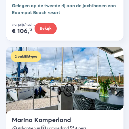
Gelegen op de tweede rij aan de jachthaven van
Roompot Beach resort
v.a. prijs/nacht
Bekijk
€
106,
12
2
verblijfstypes
Marina Kamperland
Vakantiehuis
Kamperland
4
pers.