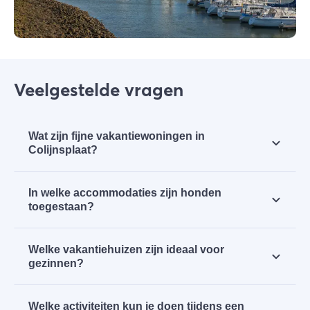
Veelgestelde vragen
Wat zijn fijne vakantiewoningen in
Colijnsplaat?
In Colijnsplaat vind je verschillende
In welke accommodaties zijn honden
vakantiehuizen. Als je met een groter gezelschap
toegestaan?
bent, is
Vakantiehuis Bonheur
een fijne keuze.
Houd je van luxe? Dan is
dit vakantiehuis met
Samen op vakantie met je hond is hartstikke leuk.
bubbelbad en sauna
een aanrader.
Welke vakantiehuizen zijn ideaal voor
Hier
vind je alle diervriendelijke accommodaties
gezinnen?
in Colijnsplaat.
Met je gezin op vakantie? Dan is Colijnsplaat de
Welke activiteiten kun je doen tijdens een