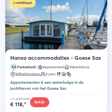
3
verblijfstypes
Hansa accommodaties - Goese Sas
Fantastisch
Appartement
Vakantiehuis
8,8
Wilhelminadorp
4
pers.
Appartementen & een waterlodge in de
jachthaven van het Goese Sas
v.a. prijs/nacht
Bekijk
€
118,
11