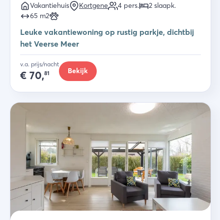
Vakantiehuis
Kortgene
4
pers.
2
slaapk
.
65
m2
Leuke vakantiewoning op rustig parkje, dichtbij
het Veerse Meer
v.a. prijs/nacht
Bekijk
€
70,
81