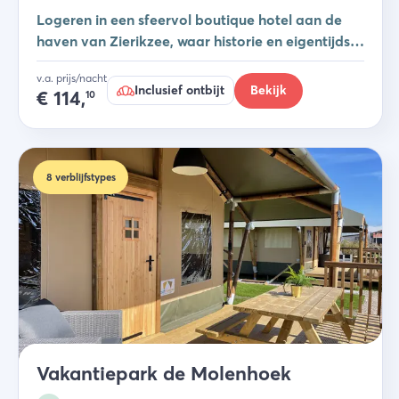
Logeren in een sfeervol boutique hotel aan de
haven van Zierikzee, waar historie en eigentijdse
luxe samenkomen.
v.a. prijs/nacht
Inclusief ontbijt
Bekijk
€
114,
10
8
verblijfstypes
Vakantiepark de Molenhoek