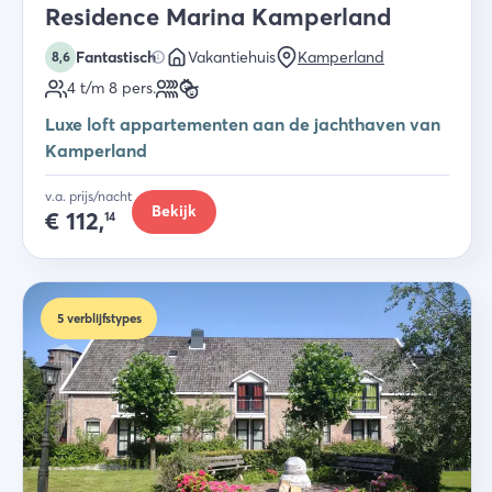
Residence Marina Kamperland
Fantastisch
Vakantiehuis
Kamperland
8,6
4 t/m 8
pers.
Luxe loft appartementen aan de jachthaven van
Kamperland
v.a. prijs/nacht
Bekijk
€
112,
14
5
verblijfstypes