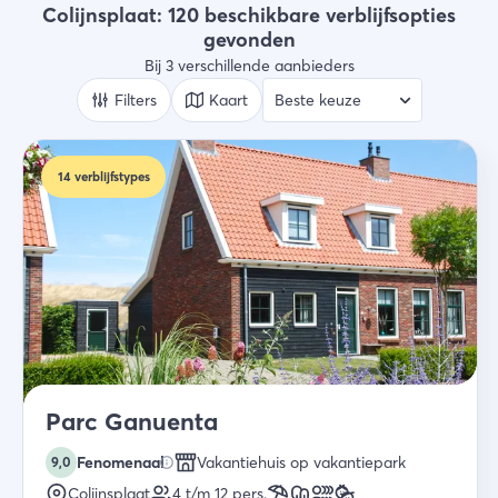
Type verblijf
Colijnsplaat: 120 beschikbare verblijfsopties
Alle types
gevonden
Bij 3 verschillende aanbieders
Wie
2 gasten
Filters
Kaart
Zoek
14
verblijfstypes
Parc Ganuenta
Fenomenaal
Vakantiehuis op vakantiepark
9,0
Colijnsplaat
4 t/m 12
pers.