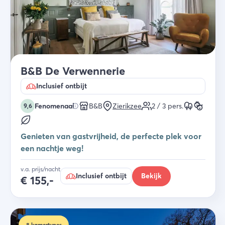
B&B De Verwennerie
Inclusief ontbijt
Fenomenaal
B&B
Zierikzee
2 / 3
pers.
9,6
Genieten van gastvrijheid, de perfecte plek voor
een nachtje weg!
v.a. prijs/nacht
Inclusief ontbijt
Bekijk
€
155,-
8
kamertypes