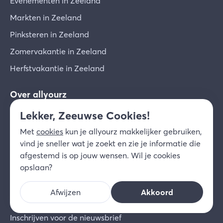
Evenementen in Zeeland
Markten in Zeeland
Pinksteren in Zeeland
Zomervakantie in Zeeland
Herfstvakantie in Zeeland
Over allyourz
Lekker, Zeeuwse Cookies!
Samenwerken met allyourz
Met
cookies
kun je allyourz makkelijker gebruiken,
Jouw verblijf ook op allyourz?
vind je sneller wat je zoekt en zie je informatie die
Veelgestelde vragen consumenten
afgestemd is op jouw wensen. Wil je cookies
Veelgestelde vragen ondernemers
opslaan?
Inloggen ondernemers
Afwijzen
Akkoord
Community voor ondernemers
Inschrijven voor de nieuwsbrief