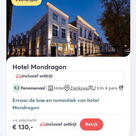
Hotel Mondragon
Inclusief ontbijt
Fenomenaal
Hotel
Zierikzee
2 t/m 4
pers.
9,2
Ervaar de luxe en romantiek van hotel
Mondragon
v.a. prijs/nacht
Inclusief ontbijt
Bekijk
€
130,-