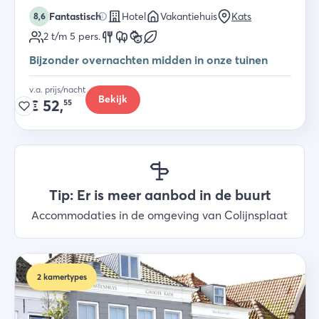
Fantastisch
Hotel
Vakantiehuis
Kats
8,6
2 t/m 5
pers.
Bijzonder overnachten midden in onze tuinen
v.a. prijs/nacht
Bekijk
€
52,
55
Tip: Er is meer aanbod in de buurt
Accommodaties in de omgeving van Colijnsplaat
2
kamertypes