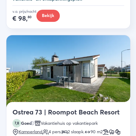
v.a. prijs/nacht
Bekijk
€
98,
80
Ostrea 73 | Roompot Beach Resort
Goed
Vakantiehuis op vakantiepark
7,8
Kamperland
4
pers.
2
slaapk
.
90
m2