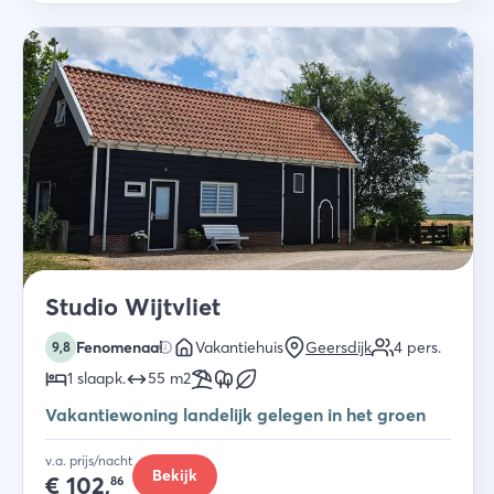
Studio Wijtvliet
Fenomenaal
Vakantiehuis
Geersdijk
4
pers.
9,8
1
slaapk
.
55
m2
Vakantiewoning landelijk gelegen in het groen
v.a. prijs/nacht
Bekijk
€
102,
86