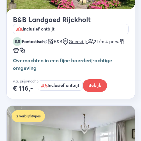
B&B Landgoed Rijckholt
Inclusief ontbijt
Fantastisch
B&B
Geersdijk
2 t/m 4
pers.
8,8
Overnachten in een fijne boerderij-achtige
omgeving
v.a. prijs/nacht
Inclusief ontbijt
Bekijk
€
116,-
2
verblijfstypes