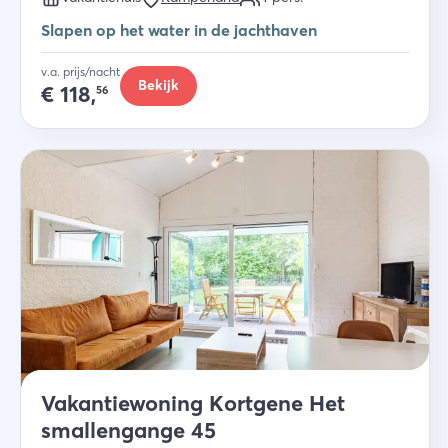
Slapen op het water in de jachthaven
v.a. prijs/nacht
Bekijk
€
118,
56
Vakantiewoning Kortgene Het
smallengange 45