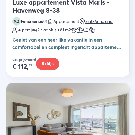
Luxe appartement Vista Maris -
Havenweg 8-38
Fenomenaal
Appartement
Sint-Annaland
9,2
4
pers.
2
slaapk
.
81
m2
Geniet van een heerlijke vakantie in een
comfortabel en compleet ingericht appartement
direct aan de Oosterschelde
v.a. prijs/nacht
Bekijk
€
112,
41