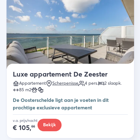
Luxe appartement De Zeester
Appartement
Scherpenisse
4
pers.
2
slaapk
.
85
m2
De Oosterschelde ligt aan je voeten in dit
prachtige exclusieve appartement
v.a. prijs/nacht
Bekijk
€
105,
66