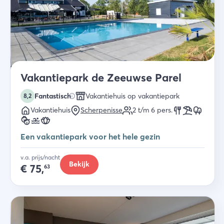
Vakantiepark de Zeeuwse Parel
Fantastisch
Vakantiehuis op vakantiepark
8,2
Vakantiehuis
Scherpenisse
2 t/m 6
pers.
Een vakantiepark voor het hele gezin
v.a. prijs/nacht
Bekijk
€
75,
63