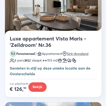
Luxe appartement Vista Maris -
'Zeildroom' Nr.36
Fenomenaal
Appartement
Sint-Annaland
9,2
4
pers.
2
slaapk
.
103
m2
Genieten in stijl op deze unieke locatie aan de
Oosterschelde
v.a. prijs/nacht
Bekijk
€
126,
93