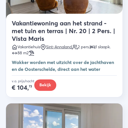
Vakantiewoning aan het strand -
met tuin en terras | Nr. 20 | 2 Pers. |
Vista Maris
Vakantiehuis
Sint-Annaland
2
pers.
1
slaapk
.
88
m2
Wakker worden met uitzicht over de jachthaven
en de Oosterschelde, direct aan het water
v.a. prijs/nacht
Bekijk
€
104,
73