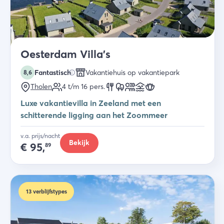
Oesterdam Villa's
Fantastisch
Vakantiehuis op vakantiepark
8,6
Tholen
4 t/m 16
pers.
Luxe vakantievilla in Zeeland met een
schitterende ligging aan het Zoommeer
v.a. prijs/nacht
Bekijk
€
95,
89
13
verblijfstypes