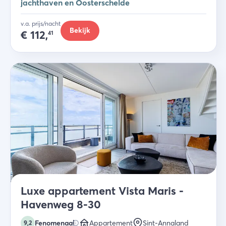
jachthaven en Oosterschelde
v.a. prijs/nacht
Bekijk
€
112,
41
Luxe appartement Vista Maris -
Havenweg 8-30
Fenomenaal
Appartement
Sint-Annaland
9,2