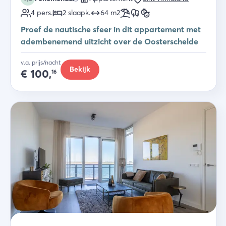
4
pers.
2
slaapk
.
64
m2
Proef de nautische sfeer in dit appartement met
adembenemend uitzicht over de Oosterschelde
v.a. prijs/nacht
Bekijk
€
100,
16