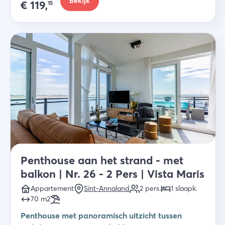
Bekijk
€
119,
15
Penthouse aan het strand - met
balkon | Nr. 26 - 2 Pers | Vista Maris
Appartement
Sint-Annaland
2
pers.
1
slaapk
.
70
m2
Penthouse met panoramisch uitzicht tussen