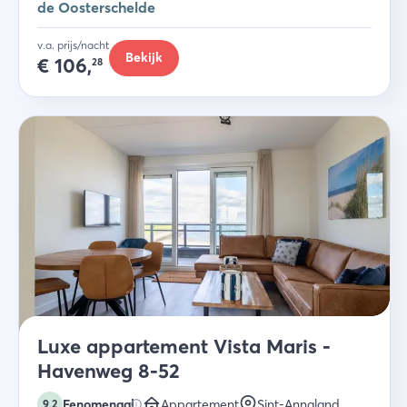
de Oosterschelde
v.a. prijs/nacht
Bekijk
€
106,
28
Luxe appartement Vista Maris -
Havenweg 8-52
Fenomenaal
Appartement
Sint-Annaland
9,2