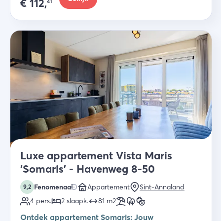
€
112,
41
Luxe appartement Vista Maris
'Somaris' - Havenweg 8-50
Fenomenaal
Appartement
Sint-Annaland
9,2
4
pers.
2
slaapk
.
81
m2
Ontdek appartement Somaris: Jouw