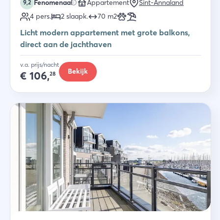
Fenomenaal
Appartement
Sint-Annaland
9,2
4
pers.
2
slaapk
.
70
m2
Licht modern appartement met grote balkons,
direct aan de jachthaven
v.a. prijs/nacht
Bekijk
€
106,
28