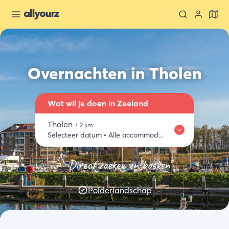
Overnachten in Tholen
Wat wil je doen in Zeeland
Tholen
±
2
km
Selecteer datum
•
Alle accommodaties
Waar
Zeeland ontdekken
Eten & drinken
Activiteiten
Winkelen
Direct zoeken en boeken
Tholen
Wanneer
Polderlandschap
Selecteer datum
Type verblijf