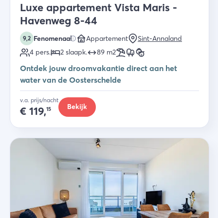
Luxe appartement Vista Maris -
Havenweg 8-44
Fenomenaal
Appartement
Sint-Annaland
9,2
4
pers.
2
slaapk
.
89
m2
Ontdek jouw droomvakantie direct aan het
water van de Oosterschelde
v.a. prijs/nacht
Bekijk
€
119,
15