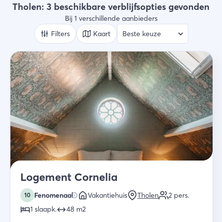
Alle types
Tholen: 3 beschikbare verblijfsopties gevonden
Bij 1 verschillende aanbieders
Wie
2 gasten
Filters
Kaart
Zoek
Logement Cornelia
Fenomenaal
Vakantiehuis
Tholen
2
pers.
10
1
slaapk
.
48
m2