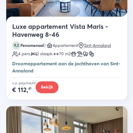
Luxe appartement Vista Maris -
Havenweg 8-46
Fenomenaal
Appartement
Sint-Annaland
9,2
4
pers.
2
slaapk
.
70
m2
Droomappartement aan de jachthaven van Sint-
Annaland
v.a. prijs/nacht
Bekijk
€
112,
41