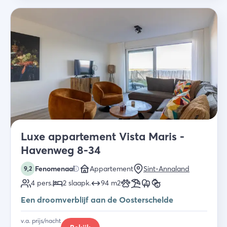
Luxe appartement Vista Maris -
Havenweg 8-34
Fenomenaal
Appartement
Sint-Annaland
9,2
4
pers.
2
slaapk
.
94
m2
Een droomverblijf aan de Oosterschelde
v.a. prijs/nacht