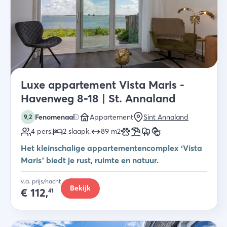
Luxe appartement Vista Maris -
Havenweg 8-18 | St. Annaland
Fenomenaal
Appartement
Sint Annaland
9,2
4
pers.
2
slaapk
.
89
m2
Het kleinschalige appartementencomplex ‘Vista
Maris’ biedt je rust, ruimte en natuur.
v.a. prijs/nacht
Bekijk
€
112,
41