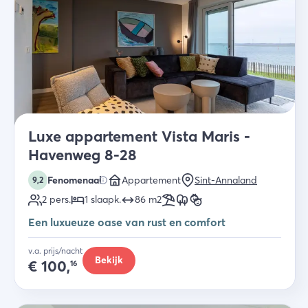
Luxe appartement Vista Maris -
Havenweg 8-28
Fenomenaal
Appartement
Sint-Annaland
9,2
2
pers.
1
slaapk
.
86
m2
Een luxueuze oase van rust en comfort
v.a. prijs/nacht
Bekijk
€
100,
16