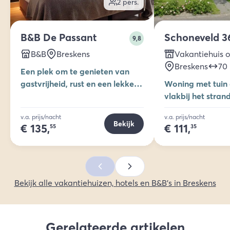
2
pers.
B&B De Passant
Schoneveld 3
9,8
B&B
Breskens
Vakantiehuis 
Breskens
70
Een plek om te genieten van
gastvrijheid, rust en een lekker
Woning met tuin 
ontbijt.
vlakbij het stran
v.a. prijs/nacht
v.a. prijs/nacht
Bekijk
€
135,
€
111,
55
35
Bekijk alle vakantiehuizen, hotels en B&B's in Breskens
Gerelateerde artikelen