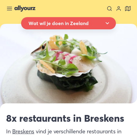
Wat wil je doen in Zeeland
Terug naar overzicht
Overnachten
Waar
Heel Zeeland
Wanneer
Selecteer datum
Type verblijf
Alle types
Wie
8x restaurants in Breskens
2 gasten
In
Breskens
vind je verschillende restaurants in
Zoek