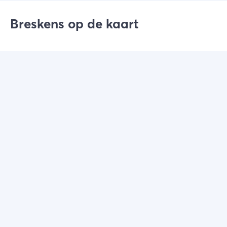
een bezoek aan het Visserijmuseum. In
Breskens
is
centrum.
er genoeg te doen voor jong en oud. Ontdek het
Breskens op de kaart
tijdens een verblijf in deze maritieme badplaats.