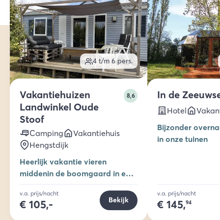
4 t/m 6
pers.
Vakantiehuizen
In de Zeeuws
8,6
Landwinkel Oude
Hotel
Vakant
Stoof
Bijzonder overn
Camping
Vakantiehuis
in onze tuinen
Hengstdijk
Heerlijk vakantie vieren
middenin de boomgaard in een
camper of chalet
v.a. prijs/nacht
v.a. prijs/nacht
Bekijk
€
105,-
€
145,
94