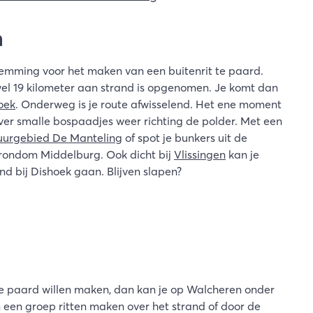
n
temming voor het maken van een buitenrit te paard.
wel 19 kilometer aan strand is opgenomen. Je komt dan
oek
. Onderweg is je route afwisselend. Het ene moment
 over smalle bospaadjes weer richting de polder. Met een
uurgebied De Manteling
of spot je bunkers uit de
n rondom Middelburg. Ook dicht bij
Vlissingen
kan je
nd bij Dishoek gaan. Blijven slapen?
 te paard willen maken, dan kan je op Walcheren onder
n een groep ritten maken over het strand of door de