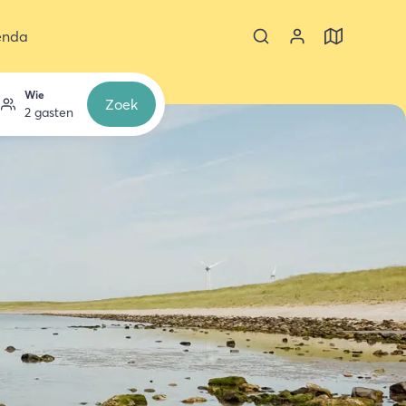
enda
Wie
Zoek
2 gasten