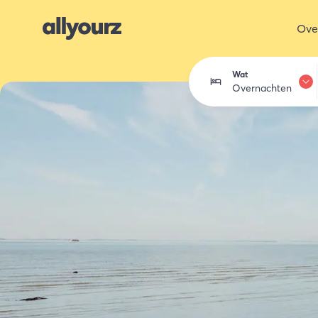
Ove
Wat
Overnachten
Overnachten
Eten & drink
Activiteiten
Winkelen
Zeeland ont