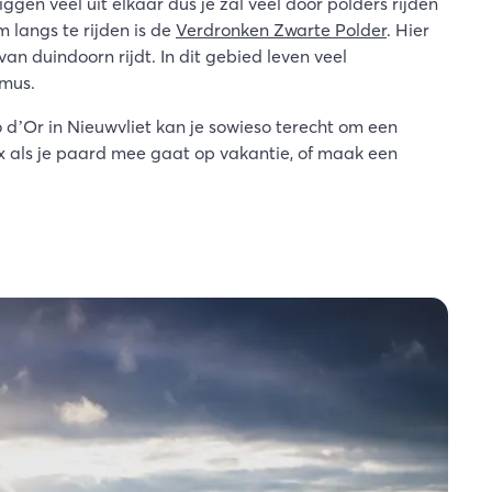
gen veel uit elkaar dus je zal veel door polders rijden
 langs te rijden is de
Verdronken Zwarte Polder
. Hier
an duindoorn rijdt. In dit gebied leven veel
smus.
 d’Or in Nieuwvliet kan je sowieso terecht om een
x als je paard mee gaat op vakantie, of maak een