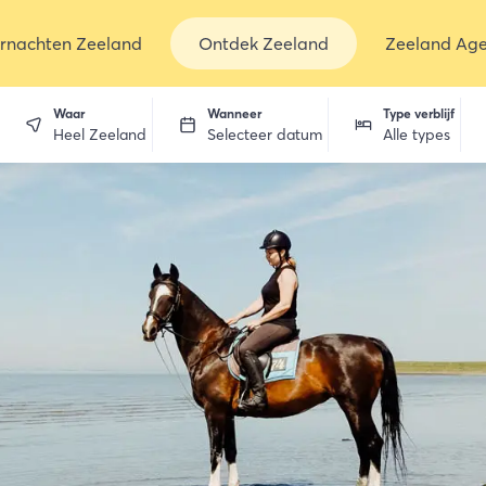
rnachten Zeeland
Ontdek Zeeland
Zeeland Ag
Waar
Wanneer
Type verblijf
Heel Zeeland
Selecteer datum
Alle types
en
dekken