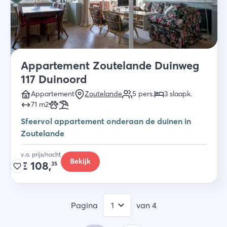
Appartement Zoutelande Duinweg
117 Duinoord
Appartement
Zoutelande
5
pers.
3
slaapk
.
71
m2
Sfeervol appartement onderaan de duinen in
Zoutelande
v.a. prijs/nacht
Bekijk
€
108,
35
Pagina
van
4