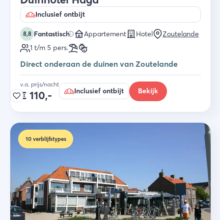
Inclusief ontbijt
Fantastisch
Appartement
Hotel
Zoutelande
8,8
1 t/m 5
pers.
Direct onderaan de duinen van Zoutelande
v.a. prijs/nacht
Inclusief ontbijt
Bekijk
€
110,-
10
verblijfstypes