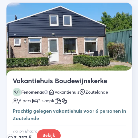
Vakantiehuis Boudewijnskerke
Fenomenaal
Vakantiehuis
Zoutelande
9,0
6
pers.
3
slaapk
.
Prachtig gelegen vakantiehuis voor 6 personen in
Zoutelande
v.a. prijs/nacht
Bekijk
17