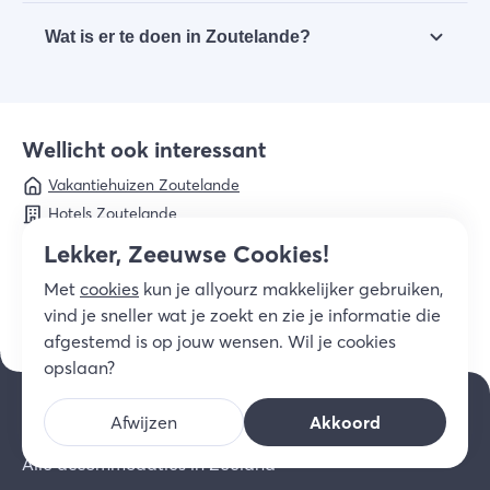
Als je een hotel in Zoutelande boekt, is de zee
Wat is er te doen in Zoutelande?
altijd dichtbij. Bekijk alle
hotels in Zoutelande
nabij het strand
.
Zoutelande is ideaal voor een strandvakantie met
de hele familie. Het wordt dan ook niet voor niets
de ‘Zeeuwse Rivièra’ genoemd. Wij geven je tips
Wellicht ook interessant
en inspiratie voor je bezoek aan
Zoutelande
.
Vakantiehuizen Zoutelande
Hotels Zoutelande
B&B's Zoutelande
Lekker, Zeeuwse Cookies!
Appartementen Zoutelande
Met
cookies
kun je allyourz makkelijker gebruiken,
Vakantieparken Zoutelande
vind je sneller wat je zoekt en zie je informatie die
Campings Zoutelande
afgestemd is op jouw wensen. Wil je cookies
opslaan?
Overnachten Zeeland
Afwijzen
Akkoord
Alle accommodaties in Zeeland