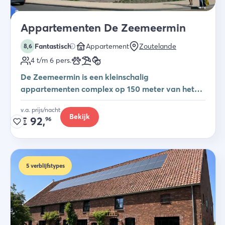
Appartementen De Zeemeermin
Fantastisch
Appartement
Zoutelande
8,6
4 t/m 6
pers.
De Zeemeermin is een kleinschalig
appartementen complex op 150 meter van het
strand in Zoutelande
v.a. prijs/nacht
Bekijk
€
92,
96
5
verblijfstypes