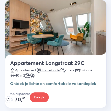
Appartement Langstraat 29C
Appartement
Zoutelande
2
pers.
1
slaapk
.
40
m2
Ontdek je lichte en comfortabele vakantieplek
v.a. prijs/nacht
Bekijk
€
70,
85