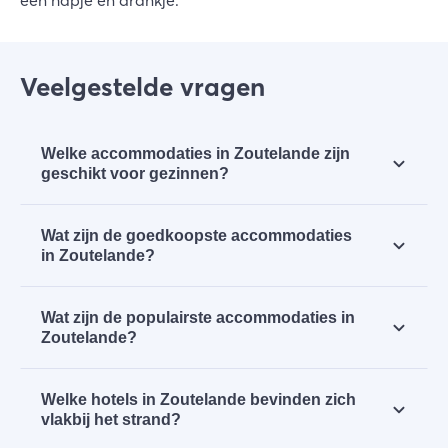
een hapje en drankje.
Veelgestelde vragen
Welke accommodaties in Zoutelande zijn
geschikt voor gezinnen?
Zoutelande is een familiebadplaats. Je vindt er
Wat zijn de goedkoopste accommodaties
daarom veel
accommodaties voor gezinnen
.
in Zoutelande?
Bij
Residentie Soutelande
en
Strandhotel
Wat zijn de populairste accommodaties in
Zoutelande
overnacht je voor de goedkoopste
Zoutelande?
nachtprijs.
Residentie Soutelande
en
Table d’Hôte Teune &
Welke hotels in Zoutelande bevinden zich
Janne
worden het hoogst beoordeeld.
vlakbij het strand?