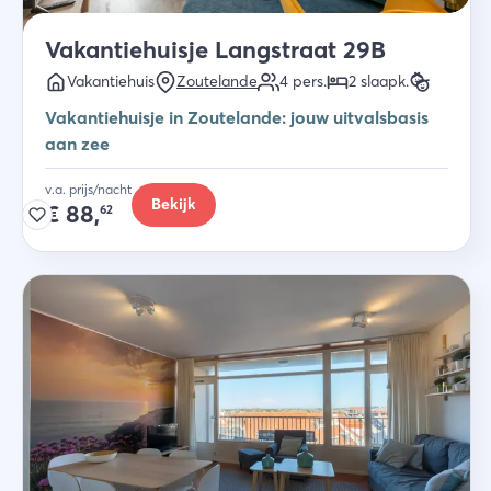
Vakantiehuisje Langstraat 29B
Vakantiehuis
Zoutelande
4
pers.
2
slaapk
.
Vakantiehuisje in Zoutelande: jouw uitvalsbasis
aan zee
v.a. prijs/nacht
Bekijk
€
88,
62