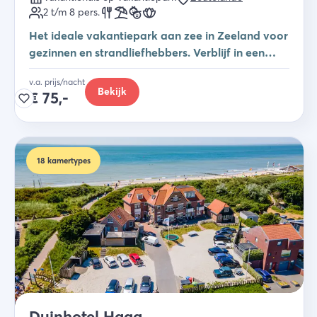
2 t/m 8
pers.
Het ideale vakantiepark aan zee in Zeeland voor
gezinnen en strandliefhebbers. Verblijf in een
studio, safaritent of vakantiehuis.
v.a. prijs/nacht
Bekijk
€
75,-
18
kamertypes
Duinhotel Haga