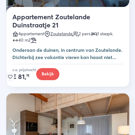
Appartement Zoutelande
Duinstraatje 21
Appartement
Zoutelande
2
pers.
1
slaapk
.
40
m2
Onderaan de duinen, in centrum van Zoutelande.
Dichterbij zee vakantie vieren kan haast niet...
v.a. prijs/nacht
Bekijk
€
81,
74