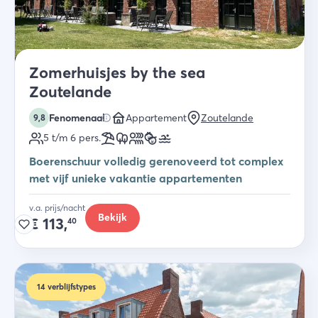
Zomerhuisjes by the sea
Zoutelande
Fenomenaal
Appartement
Zoutelande
9,8
5 t/m 6
pers.
Boerenschuur volledig gerenoveerd tot complex
met vijf unieke vakantie appartementen
v.a. prijs/nacht
Bekijk
€
113,
40
14
verblijfstypes