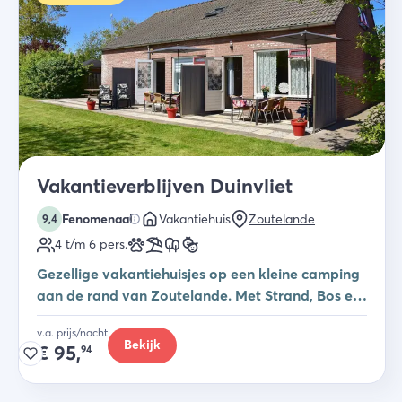
Vakantieverblijven Duinvliet
Fenomenaal
Vakantiehuis
Zoutelande
9,4
4 t/m 6
pers.
Gezellige vakantiehuisjes op een kleine camping
aan de rand van Zoutelande. Met Strand, Bos en
Zee op loopafstand!
v.a. prijs/nacht
Bekijk
€
95,
94