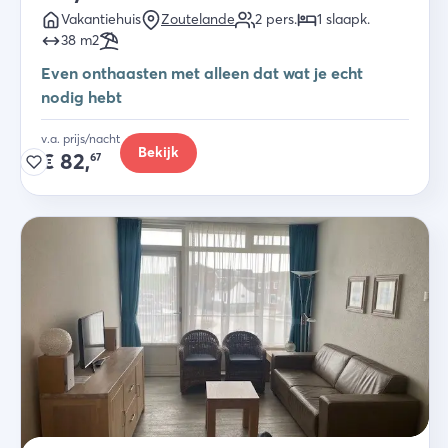
Vakantiehuis
Zoutelande
2
pers.
1
slaapk
.
38
m2
Even onthaasten met alleen dat wat je echt
nodig hebt
v.a. prijs/nacht
Bekijk
€
82,
67