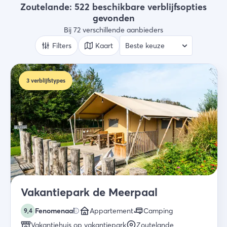
Alle types
Zoutelande: 522 beschikbare verblijfsopties
gevonden
Wie
Bij 72 verschillende aanbieders
2 gasten
Filters
Kaart
Zoek
3
verblijfstypes
Vakantiepark de Meerpaal
Fenomenaal
Appartement
Camping
9,4
Vakantiehuis op vakantiepark
Zoutelande