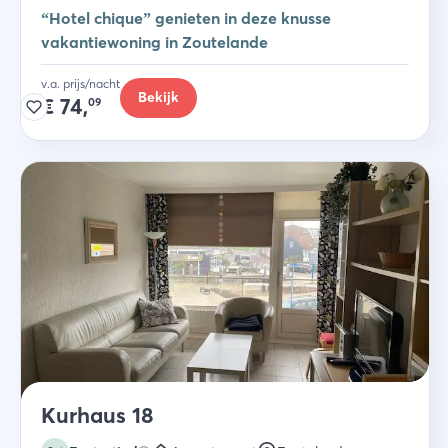
“Hotel chique” genieten in deze knusse
vakantiewoning in Zoutelande
v.a. prijs/nacht
Bekijk
€
74,
09
Kurhaus 18