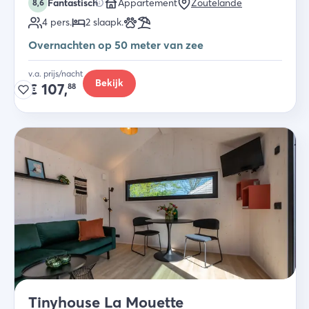
Fantastisch
Appartement
Zoutelande
8,6
4
pers.
2
slaapk
.
Overnachten op 50 meter van zee
v.a. prijs/nacht
Bekijk
€
107,
88
Tinyhouse La Mouette