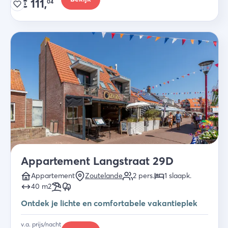
€
111,
04
Appartement Langstraat 29D
Appartement
Zoutelande
2
pers.
1
slaapk
.
40
m2
Ontdek je lichte en comfortabele vakantieplek
v.a. prijs/nacht