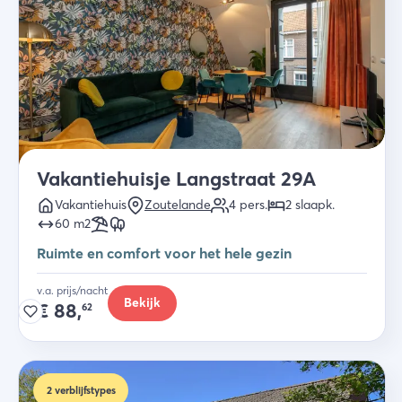
Vakantiehuisje Langstraat 29A
Vakantiehuis
Zoutelande
4
pers.
2
slaapk
.
60
m2
Ruimte en comfort voor het hele gezin
v.a. prijs/nacht
Bekijk
€
88,
62
2
verblijfstypes