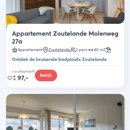
Appartement Zoutelande Molenweg
27a
Appartement
Zoutelande
2
pers.
40
m2
Ontdek de bruisende badplaats Zoutelande
v.a. prijs/nacht
Bekijk
€
97,-