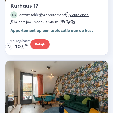
Kurhaus 17
Fantastisch
Appartement
Zoutelande
8,6
4
pers.
2
slaapk
.
45
m2
Appartement op een toplocatie aan de kust
v.a. prijs/nacht
Bekijk
€
107,
88