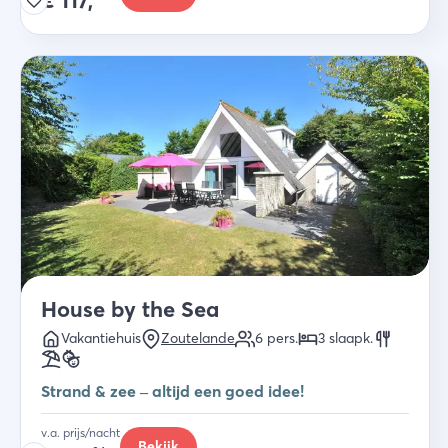
€
117,
House by the Sea
Vakantiehuis
Zoutelande
6
pers.
3
slaapk
.
Strand & zee – altijd een goed idee!
v.a. prijs/nacht
Bekijk