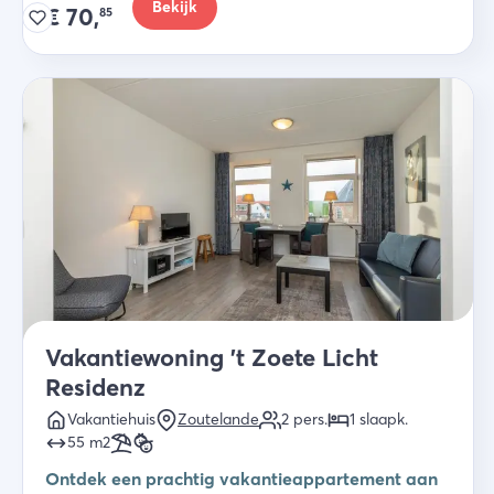
Bekijk
€
70,
85
Vakantiewoning 't Zoete Licht
Residenz
Vakantiehuis
Zoutelande
2
pers.
1
slaapk
.
55
m2
Ontdek een prachtig vakantieappartement aan