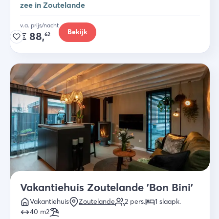
zee in Zoutelande
v.a. prijs/nacht
Bekijk
€
88,
62
Vakantiehuis Zoutelande 'Bon Bini'
Vakantiehuis
Zoutelande
2
pers.
1
slaapk
.
40
m2