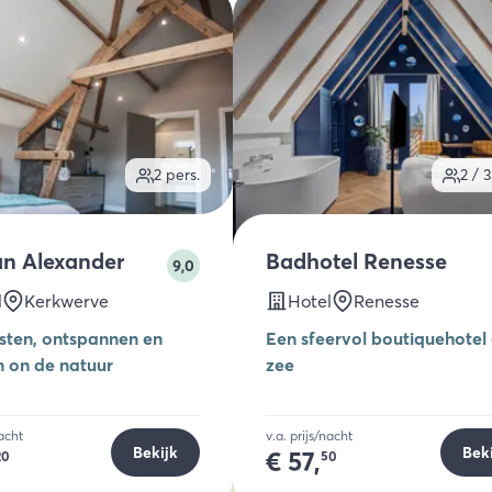
2
pers.
2 / 3
an Alexander
Badhotel Renesse
9,0
l
Kerkwerve
Hotel
Renesse
ten, ontspannen en
Een sfeervol boutiquehotel
 ‍on de natuur
zee
nacht
v.a. prijs/nacht
Bekijk
Bek
€
57,
20
50