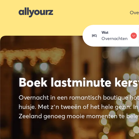
Ove
Wat
Overnachten
Overnachten
Eten & drink
Boek lastminute kers
Activiteiten
Overnacht in een romantisch boutique hote
Winkelen
huisje. Met z’n tweeën of het hele gezin. In
Zeeland genoeg mooie momenten te bele
Zeeland ont