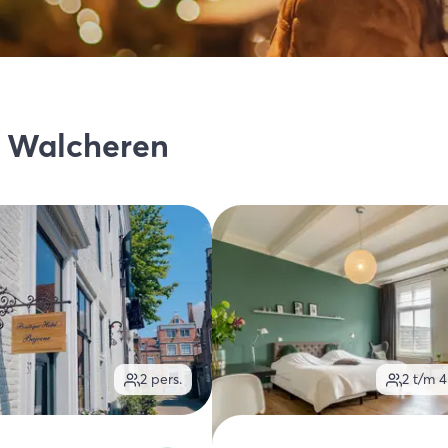
p Walcheren
2
pers.
2 t/m 4