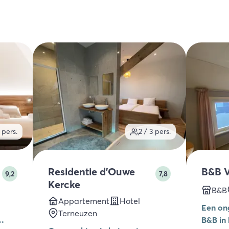
pers.
2 / 3
pers.
Residentie d'Ouwe
B&B V
9,2
7,8
Kercke
B&B
Appartement
Hotel
Een on
Terneuzen
B&B in 