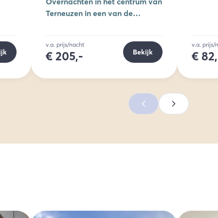
Overnachten in het centrum van
Terneuzen in een van de
accommodaties van Residentie
d'Ouwe Kercke
v.a. prijs/nacht
v.a. prijs
ijk
Bekijk
€
205,-
€
82,