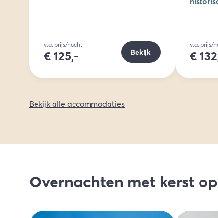
histori
Antwer
v.a. prijs/nacht
v.a. prijs/
Bekijk
€
125,-
€
132
Bekijk alle accommodaties
Overnachten met kerst o