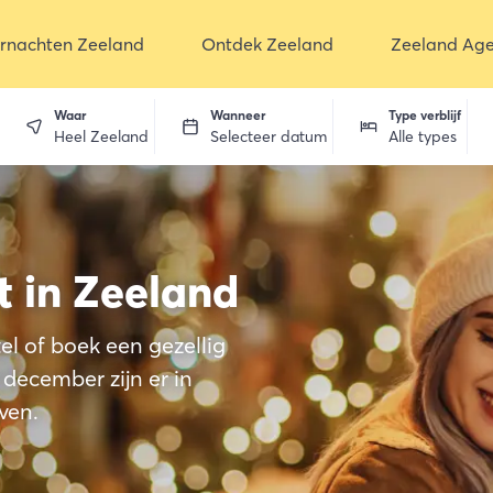
rnachten Zeeland
Ontdek Zeeland
Zeeland Ag
Waar
Wanneer
Type verblijf
Heel Zeeland
Selecteer datum
Alle types
en
t in Zeeland
l of boek een gezellig
 december zijn er in
ven.
dekken