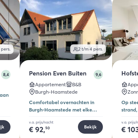
pers.
2 t/m 4
pers.
Pension Even Buiten
Hofst
8,4
9,6
Appartement
B&B
App
Burgh-Haamstede
Zon
 aan
Comfortabel overnachten in
Op ste
Burgh-Haamstede met elke
strand,
ochtend een uitgebreid ontbijt
stadjes
v.a. prijs/nacht
v.a. prijs
in de eetkamer of binnentuin.
ijk
Bekijk
€
92,
€
103
50