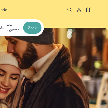
enda
Wie
Zoek
2 gasten