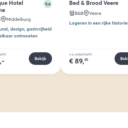
que Hotel
Bed & Brood Veere
9,6
ne
B&B
Veere
l
Middelburg
Logeren in een rijke historie
nst, design, gastvrijheid
 elkaar ontmoeten
nacht
v.a. prijs/nacht
Bekijk
Bek
,-
€
89,
20