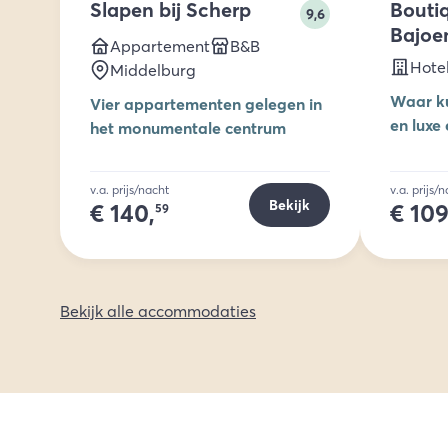
Slapen bij Scherp
Bouti
9,6
Bajoe
Appartement
B&B
Hote
Middelburg
Waar ku
Vier appartementen gelegen in
en luxe
het monumentale centrum
v.a. prijs/nacht
v.a. prijs/
Bekijk
€
140,
€
109
59
Bekijk alle accommodaties