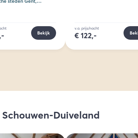
sche steden Gent,
Reynaert
pen en Brugge
nacht
v.a. prijs/nacht
Bekijk
Bek
,-
€
122,-
p Schouwen-Duiveland