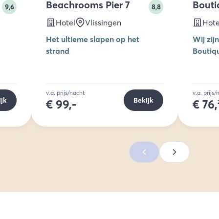
Beachrooms Pier 7
Bouti
9,6
8,8
Hotel
Vlissingen
Hote
Het ultieme slapen op het
Wij zij
strand
Boutiqu
v.a. prijs/nacht
v.a. prijs
ijk
Bekijk
€
99,-
€
76,