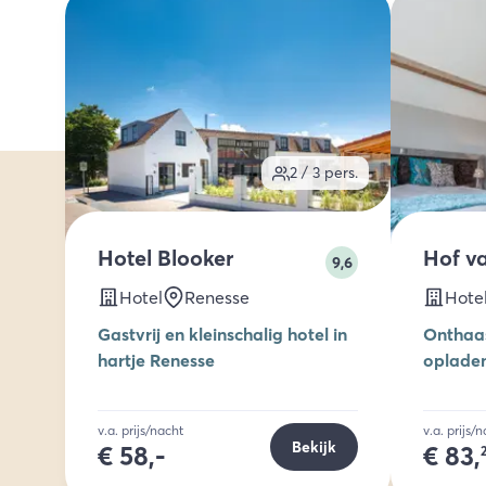
2 / 3
pers.
Hotel Blooker
Hof v
9,6
Hotel
Renesse
Hote
Gastvrij en kleinschalig hotel in
Onthaas
hartje Renesse
opladen
v.a. prijs/nacht
v.a. prijs/
Bekijk
€
58,-
€
83,