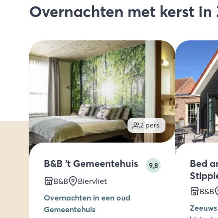
Overnachten met kerst in
2
pers.
B&B 't Gemeentehuis
Bed an
9,8
Stippi
B&B
Biervliet
B&B
Overnachten in een oud
Zeeuws 
Gemeentehuis