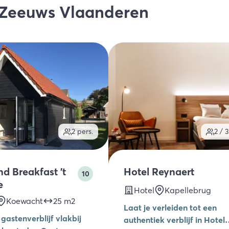
 Zeeuws Vlaanderen
2
pers.
2 / 3
d Breakfast 't
Hotel Reynaert
10
e
Hotel
Kapellebrug
Koewacht
25
m2
Laat je verleiden tot een
gastenverblijf vlakbij
authentiek verblijf in Hotel